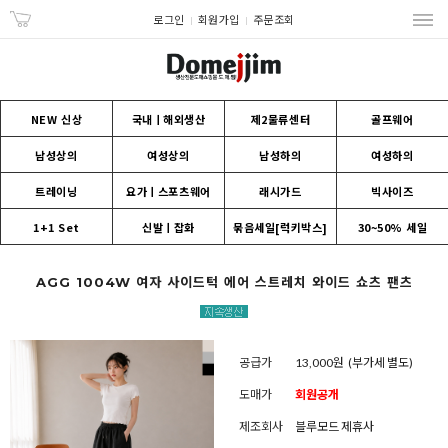
로그인
회원가입
주문조회
NEW 신상
국내ㅣ해외생산
제2물류센터
골프웨어
남성상의
여성상의
남성하의
여성하의
트레이닝
요가ㅣ스포츠웨어
래시가드
빅사이즈
1+1 Set
신발ㅣ잡화
묶음세일[럭키박스]
30~50% 세일
AGG 1004W 여자 사이드턱 에어 스트레치 와이드 쇼츠 팬츠
공급가
13,000원
(부가세 별도)
도매가
회원공개
제조회사
블루모드 제휴사