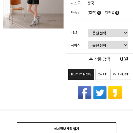
제조국
중국
배송비
(조건)
지역별
색상
사이즈
0
원
총 상품 금액
BUY IT NOW
CART
WISHLIST
상세정보 새창 열기