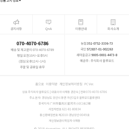
상품 고시 정보
공지사항
QnA
이용안내
회사소개
070-4070-6786
농협
351-0752-3336-73
국민
572837-01-002263
배송 및 재고문의 070-4070-6789
새마을금고
9005-0001-4473-8
평일 오전10시~오후5시
예금주 : 주식회사 블루모드
(점심 오후12시~1시)
주말 및 공휴일 휴무
홈으로
이용약관
개인정보처리방침
PC Ver.
상호 주식회사 블루모드 | 대표이사 이재동 권은숙 | 전화 070-4070-6786
주소 본사: 경상남도 양산시 동면 가산3길 8 블루모드물류센터
중국지사:广州市番禺区星河湾小区1栋2梯
사업자번호 621-81-80834
통신판매업번호 제2010-경남양산-0049호
개인정보관리책임자 이재동
© 2018 domejjim. ALL RIGHTS RESERVED.