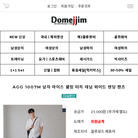
로그인
회원가입
주문조회
NEW 신상
국내ㅣ해외생산
제2물류센터
골프웨어
남성상의
여성상의
남성하의
여성하의
트레이닝
요가ㅣ스포츠웨어
래시가드
빅사이즈
1+1 Set
신발ㅣ잡화
묶음세일[럭키박스]
30~50% 세일
AGG 1007M 남자 아이스 쿨링 터치 데님 와이드 밴딩 팬츠
공급가
25,000원
(부가세 별도)
도매가
회원공개
제조회사
블루모드 제휴사