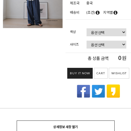
제조국
중국
배송비
(조건)
지역별
색상
사이즈
0
원
총 상품 금액
BUY IT NOW
CART
WISHLIST
상세정보 새창 열기