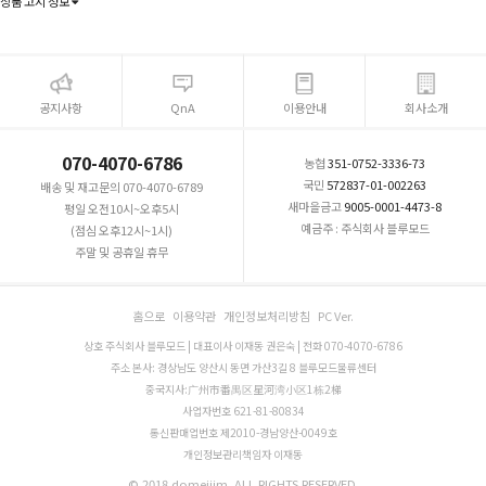
상품 고시 정보
공지사항
QnA
이용안내
회사소개
070-4070-6786
농협
351-0752-3336-73
국민
572837-01-002263
배송 및 재고문의 070-4070-6789
새마을금고
9005-0001-4473-8
평일 오전10시~오후5시
예금주 : 주식회사 블루모드
(점심 오후12시~1시)
주말 및 공휴일 휴무
홈으로
이용약관
개인정보처리방침
PC Ver.
상호 주식회사 블루모드 | 대표이사 이재동 권은숙 | 전화 070-4070-6786
주소 본사: 경상남도 양산시 동면 가산3길 8 블루모드물류센터
중국지사:广州市番禺区星河湾小区1栋2梯
사업자번호 621-81-80834
통신판매업번호 제2010-경남양산-0049호
개인정보관리책임자 이재동
© 2018 domejjim. ALL RIGHTS RESERVED.