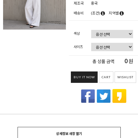
제조국
중국
배송비
(조건)
지역별
색상
사이즈
0
원
총 상품 금액
BUY IT NOW
CART
WISHLIST
상세정보 새창 열기