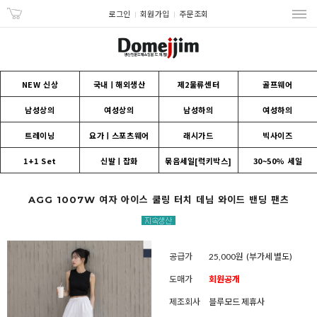
로그인
회원가입
주문조회
NEW 신상
국내ㅣ해외생산
제2물류센터
골프웨어
남성상의
여성상의
남성하의
여성하의
트레이닝
요가ㅣ스포츠웨어
래시가드
빅사이즈
1+1 Set
신발ㅣ잡화
묶음세일[럭키박스]
30~50% 세일
AGG 1007W 여자 아이스 쿨링 터치 데님 와이드 밴딩 팬츠
공급가
25,000원
(부가세 별도)
도매가
회원공개
제조회사
블루모드 제휴사