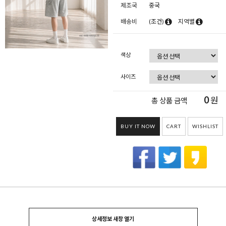
제조국
중국
배송비
(조건)
지역별
색상
사이즈
0
원
총 상품 금액
BUY IT NOW
CART
WISHLIST
상세정보 새창 열기