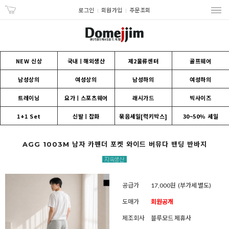
로그인
회원가입
주문조회
NEW 신상
국내ㅣ해외생산
제2물류센터
골프웨어
남성상의
여성상의
남성하의
여성하의
트레이닝
요가ㅣ스포츠웨어
래시가드
빅사이즈
1+1 Set
신발ㅣ잡화
묶음세일[럭키박스]
30~50% 세일
AGG 1003M 남자 카펜더 포켓 와이드 버뮤다 밴딩 반바지
공급가
17,000원
(부가세 별도)
도매가
회원공개
제조회사
블루모드 제휴사