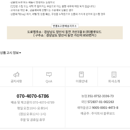
상품 고시 정보
공지사항
QnA
이용안내
회사소개
070-4070-6786
농협
351-0752-3336-73
국민
572837-01-002263
배송 및 재고문의 070-4070-6789
새마을금고
9005-0001-4473-8
평일 오전10시~오후5시
예금주 : 주식회사 블루모드
(점심 오후12시~1시)
주말 및 공휴일 휴무