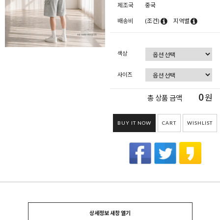
제조국
중국
배송비
(조건)
지역별
색상
사이즈
0
원
총 상품 금액
BUY IT NOW
CART
WISHLIST
상세정보 새창 열기