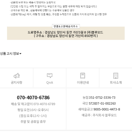
상품 고시 정보
공지사항
QnA
이용안내
회사소개
070-4070-6786
농협
351-0752-3336-73
국민
572837-01-002263
배송 및 재고문의 070-4070-6789
새마을금고
9005-0001-4473-8
평일 오전10시~오후5시
예금주 : 주식회사 블루모드
(점심 오후12시~1시)
주말 및 공휴일 휴무