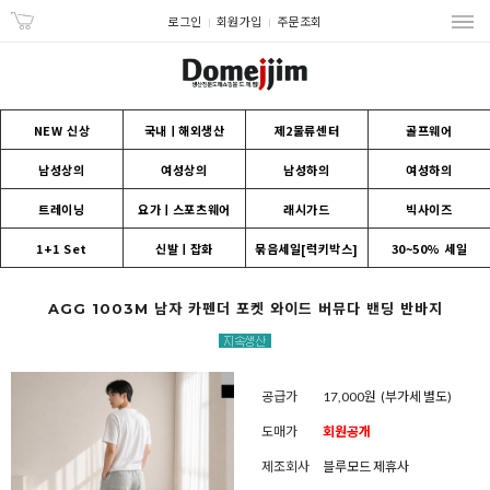
로그인
회원가입
주문조회
NEW 신상
국내ㅣ해외생산
제2물류센터
골프웨어
남성상의
여성상의
남성하의
여성하의
트레이닝
요가ㅣ스포츠웨어
래시가드
빅사이즈
1+1 Set
신발ㅣ잡화
묶음세일[럭키박스]
30~50% 세일
AGG 1003M 남자 카펜더 포켓 와이드 버뮤다 밴딩 반바지
공급가
17,000원
(부가세 별도)
도매가
회원공개
제조회사
블루모드 제휴사