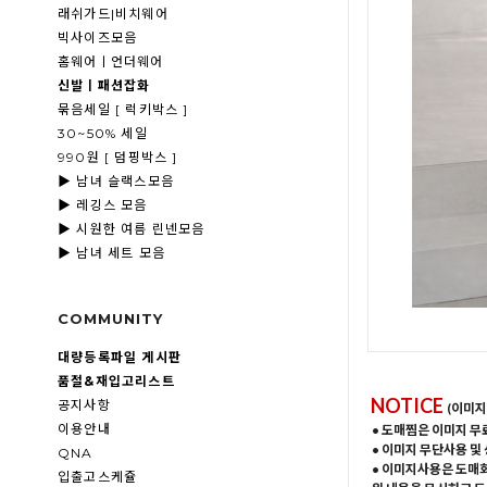
래쉬가드|비치웨어
빅사이즈모음
홈웨어ㅣ언더웨어
신발ㅣ패션잡화
묶음세일 [ 럭키박스 ]
30~50% 세일
990원 [ 덤핑박스 ]
▶ 남녀 슬랙스모음
▶ 레깅스 모음
▶ 시원한 여름 린넨모음
▶ 남녀 세트 모음
COMMUNITY
대량등록파일 게시판
품절&재입고리스트
NOTICE
공지사항
(이미지
이용안내
• 도매찜은 이미지 무
• 이미지 무단사용 및
QNA
• 이미지사용은 도매
입출고스케쥴