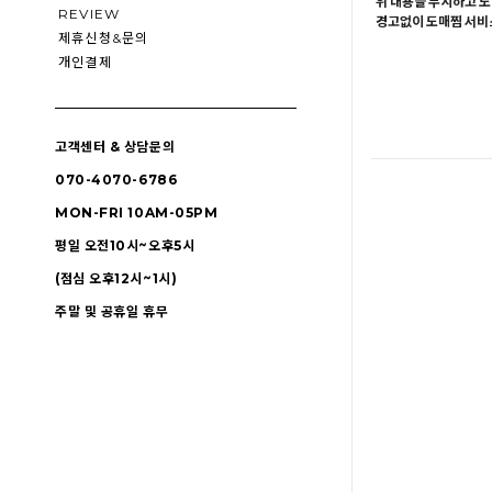
위 내용을 무시하고 도
REVIEW
경고없이 도매찜 서비스
제휴신청&문의
개인결제
고객센터 & 상담문의
070-4070-6786
MON-FRI 10AM-05PM
평일 오전10시~오후5시
(점심 오후12시~1시)
주말 및 공휴일 휴무