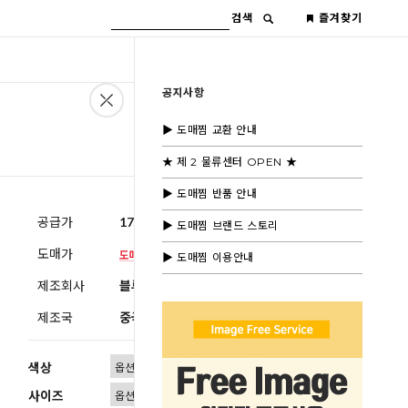
검색
즐겨찾기
공지사항
▶ 도매찜 교환 안내
★ 제 2 물류센터 OPEN ★
▶ 도매찜 반품 안내
공급가
17,000원
(부가세별도)
▶ 도매찜 브랜드 스토리
도매가
▶ 도매찜 이용안내
제조회사
블루모드 제휴사
제조국
중국
색상
사이즈