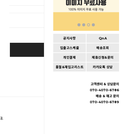
총 상품 
공지사항
QnA
입출고스케쥴
배송조회
BUY IT NOW
개인결제
제휴신청&문의
Cart
|
Wishlist
품절&재입고리스트
카카오톡 상담
고객센터 & 상담문의
070-4070-6786
배송 & 재고 문의
070-4070-6789
다.