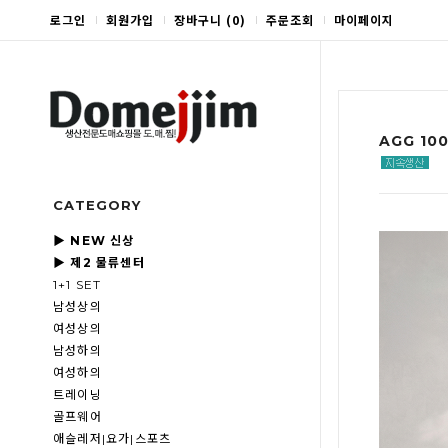
로그인
회원가입
장바구니
(
0
)
주문조회
마이페이지
AGG 10
CATEGORY
▶ NEW 신상
▶ 제2 물류센터
1+1 SET
남성상의
여성상의
남성하의
여성하의
트레이닝
골프웨어
애슬레저|요가|스포츠