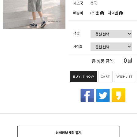
제조국
중국
배송비
(조건)
지역별
색상
사이즈
0
원
총 상품 금액
BUY IT NOW
CART
WISHLIST
상세정보 새창 열기