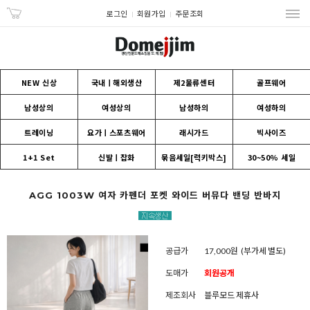
로그인
회원가입
주문조회
NEW 신상
국내ㅣ해외생산
제2물류센터
골프웨어
남성상의
여성상의
남성하의
여성하의
트레이닝
요가ㅣ스포츠웨어
래시가드
빅사이즈
1+1 Set
신발ㅣ잡화
묶음세일[럭키박스]
30~50% 세일
AGG 1003W 여자 카펜더 포켓 와이드 버뮤다 밴딩 반바지
공급가
17,000원
(부가세 별도)
도매가
회원공개
제조회사
블루모드 제휴사