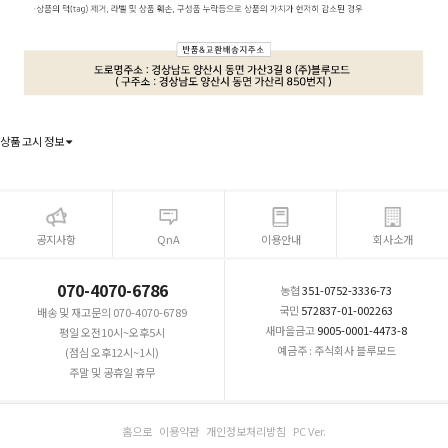
상품 고시 정보
공지사항
QnA
이용안내
회사소개
070-4070-6786
농협
351-0752-3336-73
국민
572837-01-002263
배송 및 재고문의 070-4070-6789
새마을금고
9005-0001-4473-8
평일 오전10시~오후5시
예금주 : 주식회사 블루모드
(점심 오후12시~1시)
주말 및 공휴일 휴무
홈으로
이용약관
개인정보처리방침
PC Ver.