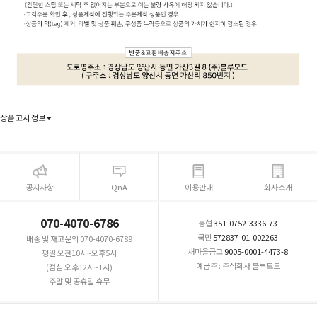
상품 고시 정보
공지사항
QnA
이용안내
회사소개
070-4070-6786
농협
351-0752-3336-73
국민
572837-01-002263
배송 및 재고문의 070-4070-6789
새마을금고
9005-0001-4473-8
평일 오전10시~오후5시
예금주 : 주식회사 블루모드
(점심 오후12시~1시)
주말 및 공휴일 휴무