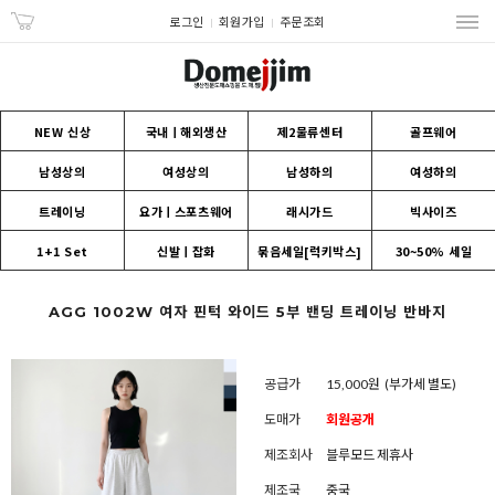
로그인
회원가입
주문조회
NEW 신상
국내ㅣ해외생산
제2물류센터
골프웨어
남성상의
여성상의
남성하의
여성하의
트레이닝
요가ㅣ스포츠웨어
래시가드
빅사이즈
1+1 Set
신발ㅣ잡화
묶음세일[럭키박스]
30~50% 세일
AGG 1002W 여자 핀턱 와이드 5부 밴딩 트레이닝 반바지
공급가
15,000원
(부가세 별도)
도매가
회원공개
제조회사
블루모드 제휴사
제조국
중국