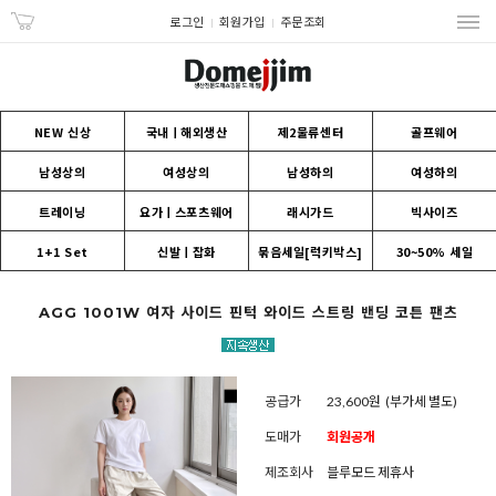
로그인
회원가입
주문조회
NEW 신상
국내ㅣ해외생산
제2물류센터
골프웨어
남성상의
여성상의
남성하의
여성하의
트레이닝
요가ㅣ스포츠웨어
래시가드
빅사이즈
1+1 Set
신발ㅣ잡화
묶음세일[럭키박스]
30~50% 세일
AGG 1001W 여자 사이드 핀턱 와이드 스트링 밴딩 코튼 팬츠
공급가
23,600원
(부가세 별도)
도매가
회원공개
제조회사
블루모드 제휴사