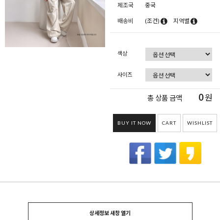
제조국
중국
배송비
(조건)
지역별
색상
사이즈
0
원
총 상품 금액
BUY IT NOW
CART
WISHLIST
상세정보 새창 열기