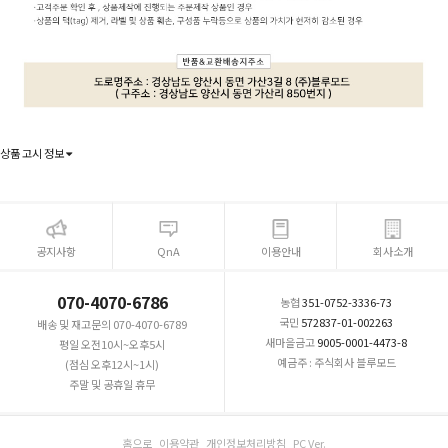
상품 고시 정보
공지사항
QnA
이용안내
회사소개
070-4070-6786
농협
351-0752-3336-73
국민
572837-01-002263
배송 및 재고문의 070-4070-6789
새마을금고
9005-0001-4473-8
평일 오전10시~오후5시
예금주 : 주식회사 블루모드
(점심 오후12시~1시)
주말 및 공휴일 휴무
홈으로
이용약관
개인정보처리방침
PC Ver.