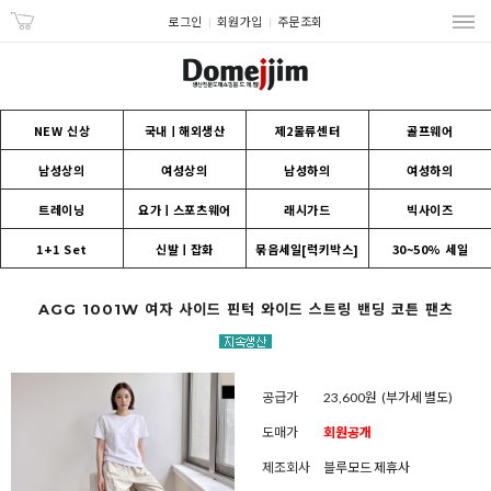
로그인
회원가입
주문조회
NEW 신상
국내ㅣ해외생산
제2물류센터
골프웨어
남성상의
여성상의
남성하의
여성하의
트레이닝
요가ㅣ스포츠웨어
래시가드
빅사이즈
1+1 Set
신발ㅣ잡화
묶음세일[럭키박스]
30~50% 세일
AGG 1001W 여자 사이드 핀턱 와이드 스트링 밴딩 코튼 팬츠
공급가
23,600원
(부가세 별도)
도매가
회원공개
제조회사
블루모드 제휴사