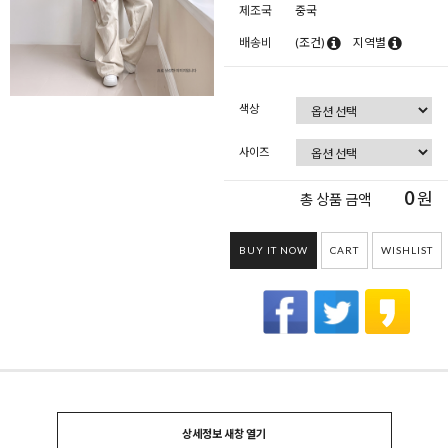
제조국
중국
배송비
(조건)
지역별
색상
사이즈
0
원
총 상품 금액
BUY IT NOW
CART
WISHLIST
상세정보 새창 열기