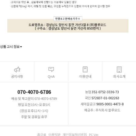
상품 고시 정보
공지사항
QnA
이용안내
회사소개
070-4070-6786
농협
351-0752-3336-73
국민
572837-01-002263
배송 및 재고문의 070-4070-6789
새마을금고
9005-0001-4473-8
평일 오전10시~오후5시
예금주 : 주식회사 블루모드
(점심 오후12시~1시)
주말 및 공휴일 휴무
홈으로
이용약관
개인정보처리방침
PC Ver.