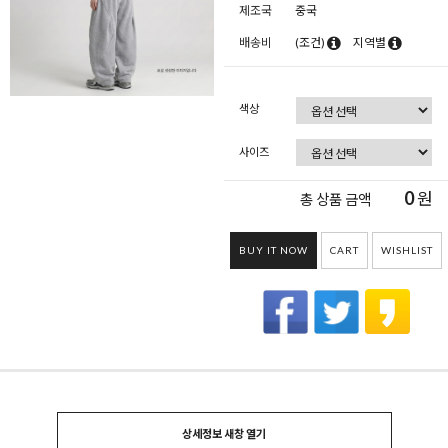
제조국
중국
배송비
(조건)
지역별
색상
사이즈
0
원
총 상품 금액
BUY IT NOW
CART
WISHLIST
상세정보 새창 열기