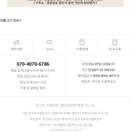
상품 고시 정보
공지사항
QnA
이용안내
회사소개
070-4070-6786
농협
351-0752-3336-73
국민
572837-01-002263
배송 및 재고문의 070-4070-6789
새마을금고
9005-0001-4473-8
평일 오전10시~오후5시
예금주 : 주식회사 블루모드
(점심 오후12시~1시)
주말 및 공휴일 휴무
홈으로
이용약관
개인정보처리방침
PC Ver.
상호 주식회사 블루모드 | 대표이사 이재동 권은숙 | 전화 070-4070-6786
주소 본사: 경상남도 양산시 동면 가산3길 8 블루모드물류센터
중국지사:广州市番禺区星河湾小区1栋2梯
사업자번호 621-81-80834