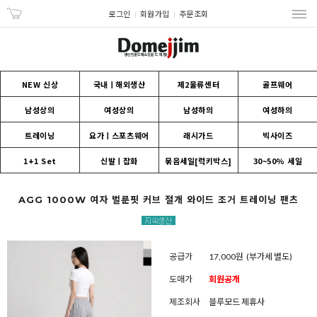
로그인
회원가입
주문조회
NEW 신상
국내ㅣ해외생산
제2물류센터
골프웨어
남성상의
여성상의
남성하의
여성하의
트레이닝
요가ㅣ스포츠웨어
래시가드
빅사이즈
1+1 Set
신발ㅣ잡화
묶음세일[럭키박스]
30~50% 세일
AGG 1000W 여자 벌룬핏 커브 절개 와이드 조거 트레이닝 팬츠
공급가
17,000원
(부가세 별도)
도매가
회원공개
제조회사
블루모드 제휴사