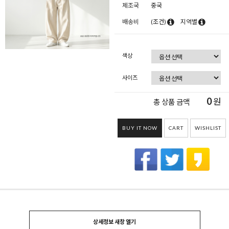
제조국
중국
배송비
(조건)
지역별
색상
사이즈
0
원
총 상품 금액
BUY IT NOW
CART
WISHLIST
상세정보 새창 열기