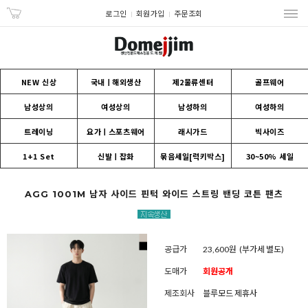
로그인
회원가입
주문조회
NEW 신상
국내ㅣ해외생산
제2물류센터
골프웨어
남성상의
여성상의
남성하의
여성하의
트레이닝
요가ㅣ스포츠웨어
래시가드
빅사이즈
1+1 Set
신발ㅣ잡화
묶음세일[럭키박스]
30~50% 세일
AGG 1001M 남자 사이드 핀턱 와이드 스트링 밴딩 코튼 팬츠
공급가
23,600원
(부가세 별도)
도매가
회원공개
제조회사
블루모드 제휴사