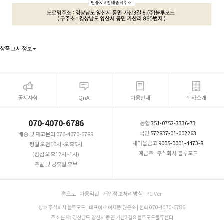
상품 고시 정보
공지사항
QnA
이용안내
회사소개
070-4070-6786
농협
351-0752-3336-73
국민
572837-01-002263
배송 및 재고문의 070-4070-6789
새마을금고
9005-0001-4473-8
평일 오전10시~오후5시
예금주 : 주식회사 블루모드
(점심 오후12시~1시)
주말 및 공휴일 휴무
홈으로
이용약관
개인정보처리방침
PC Ver.
상호 주식회사 블루모드 | 대표이사 이재동 권은숙 | 전화 070-4070-6786
주소 본사: 경상남도 양산시 동면 가산3길 8 블루모드물류센터