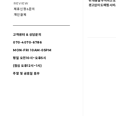
위 내용을 무시하고 도
REVIEW
경고없이 도매찜 서비스
제휴신청&문의
개인결제
고객센터 & 상담문의
070-4070-6786
MON-FRI 10AM-05PM
평일 오전10시~오후5시
(점심 오후12시~1시)
주말 및 공휴일 휴무