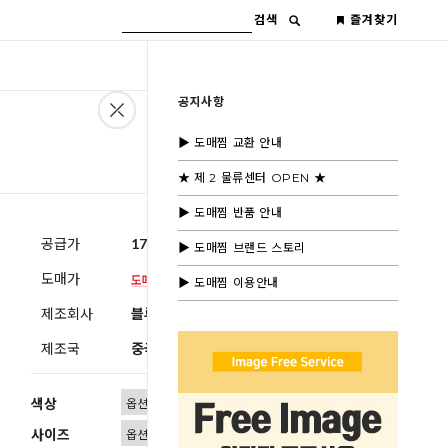
검색
즐겨찾기
공지사항
▶ 도매찜 교환 안내
★ 제 2 물류센터 OPEN ★
▶ 도매찜 반품 안내
공급가
17,000원
(부가세별도)
▶ 도매찜 브랜드 스토리
도매가
▶ 도매찜 이용안내
제조회사
블루모드 제휴사
제조국
중국
색상
사이즈