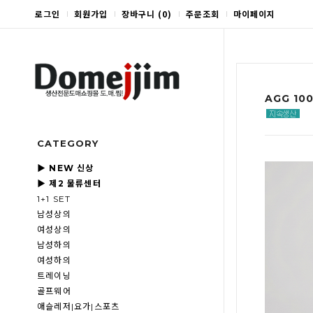
로그인
회원가입
장바구니
(
0
)
주문조회
마이페이지
AGG 10
CATEGORY
▶ NEW 신상
▶ 제2 물류센터
1+1 SET
남성상의
여성상의
남성하의
여성하의
트레이닝
골프웨어
애슬레저|요가|스포츠