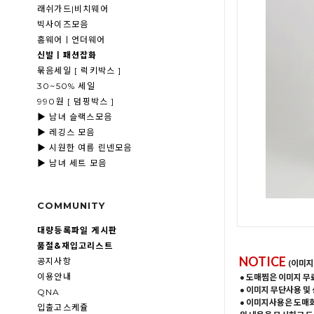
래쉬가드|비치웨어
빅사이즈모음
홈웨어ㅣ언더웨어
신발ㅣ패션잡화
묶음세일 [ 럭키박스 ]
30~50% 세일
990원 [ 덤핑박스 ]
▶ 남녀 슬랙스모음
▶ 레깅스 모음
▶ 시원한 여름 린넨모음
▶ 남녀 세트 모음
COMMUNITY
대량등록파일 게시판
품절&재입고리스트
NOTICE
공지사항
(이미지
이용안내
• 도매찜은 이미지 무
• 이미지 무단사용 및
QNA
• 이미지사용은 도매
입출고스케쥴