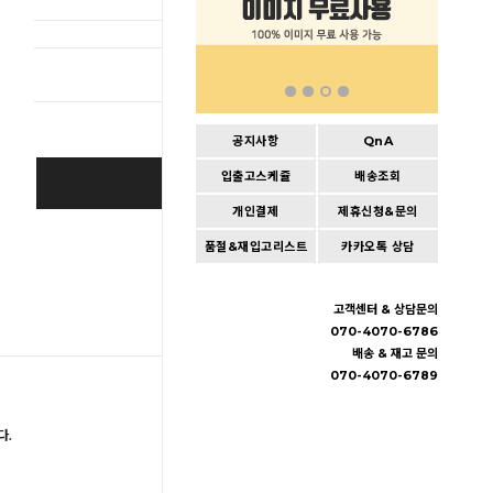
총 상품 
공지사항
QnA
입출고스케쥴
배송조회
BUY IT NOW
개인결제
제휴신청&문의
Cart
|
Wishlist
품절&재입고리스트
카카오톡 상담
고객센터 & 상담문의
070-4070-6786
배송 & 재고 문의
070-4070-6789
다.