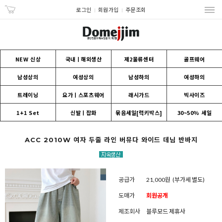
로그인
회원가입
주문조회
NEW 신상
국내ㅣ해외생산
제2물류센터
골프웨어
남성상의
여성상의
남성하의
여성하의
트레이닝
요가ㅣ스포츠웨어
래시가드
빅사이즈
1+1 Set
신발ㅣ잡화
묶음세일[럭키박스]
30~50% 세일
ACC 2010W 여자 두줄 라인 버뮤다 와이드 데님 반바지
공급가
21,000원
(부가세 별도)
도매가
회원공개
제조회사
블루모드 제휴사