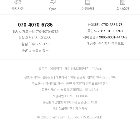
공지사항
QnA
이용안내
회사소개
070-4070-6786
농협
351-0752-3336-73
국민
572837-01-002263
배송 및 재고문의 070-4070-6789
새마을금고
9005-0001-4473-8
평일 오전10시~오후5시
예금주 : 주식회사 블루모드
(점심 오후12시~1시)
주말 및 공휴일 휴무
홈으로
이용약관
개인정보처리방침
PC Ver.
상호 주식회사 블루모드 | 대표이사 이재동 권은숙 | 전화 070-4070-6786
주소 본사: 경상남도 양산시 동면 가산3길 8 블루모드물류센터
중국지사:广州市番禺区星河湾小区1栋2梯
사업자번호 621-81-80834
통신판매업번호 제2010-경남양산-0049호
개인정보관리책임자 이재동
© 2018 domejjim. ALL RIGHTS RESERVED.