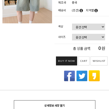
제조국
중국
배송비
(조건)
지역별
색상
사이즈
0
원
총 상품 금액
BUY IT NOW
CART
WISHLIST
상세정보 새창 열기