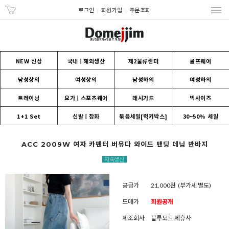
로그인
회원가입
주문조회
NEW 신상
국내ㅣ해외생산
제2물류센터
골프웨어
남성상의
여성상의
남성하의
여성하의
트레이닝
요가ㅣ스포츠웨어
래시가드
빅사이즈
1+1 Set
신발ㅣ잡화
묶음세일[럭키박스]
30~50% 세일
ACC 2009W 여자 카펜터 버뮤다 와이드 밴딩 데님 반바지
공급가
21,000원
(부가세 별도)
도매가
회원공개
제조회사
블루모드 제휴사