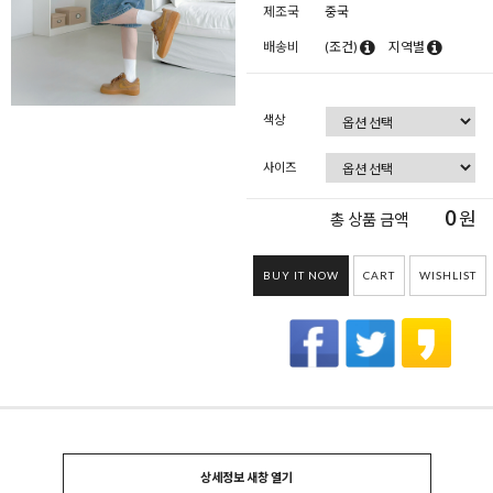
제조국
중국
배송비
(조건)
지역별
색상
사이즈
0
원
총 상품 금액
BUY IT NOW
CART
WISHLIST
상세정보 새창 열기