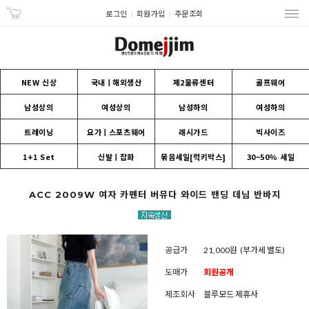
로그인
회원가입
주문조회
NEW 신상
국내ㅣ해외생산
제2물류센터
골프웨어
남성상의
여성상의
남성하의
여성하의
트레이닝
요가ㅣ스포츠웨어
래시가드
빅사이즈
1+1 Set
신발ㅣ잡화
묶음세일[럭키박스]
30~50% 세일
ACC 2009W 여자 카펜터 버뮤다 와이드 밴딩 데님 반바지
공급가
21,000원
(부가세 별도)
도매가
회원공개
제조회사
블루모드 제휴사