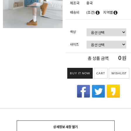
제조국
중국
배송비
(조건)
지역별
색상
사이즈
0
원
총 상품 금액
BUY IT NOW
CART
WISHLIST
상세정보 새창 열기