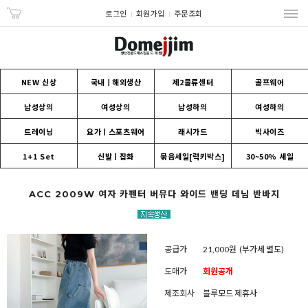
로그인
회원가입
주문조회
NEW 신상
국내ㅣ해외생산
제2물류센터
골프웨어
남성상의
여성상의
남성하의
여성하의
트레이닝
요가ㅣ스포츠웨어
래시가드
빅사이즈
1+1 Set
신발ㅣ잡화
묶음세일[럭키박스]
30~50% 세일
ACC 2009W 여자 카펜터 버뮤다 와이드 밴딩 데님 반바지
공급가
21,000원
(부가세 별도)
도매가
회원공개
제조회사
블루모드 제휴사