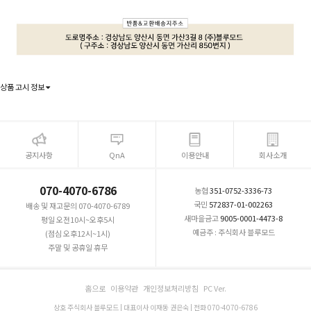
상품 고시 정보
공지사항
QnA
이용안내
회사소개
070-4070-6786
농협
351-0752-3336-73
국민
572837-01-002263
배송 및 재고문의 070-4070-6789
새마을금고
9005-0001-4473-8
평일 오전10시~오후5시
예금주 : 주식회사 블루모드
(점심 오후12시~1시)
주말 및 공휴일 휴무
홈으로
이용약관
개인정보처리방침
PC Ver.
상호 주식회사 블루모드 | 대표이사 이재동 권은숙 | 전화 070-4070-6786