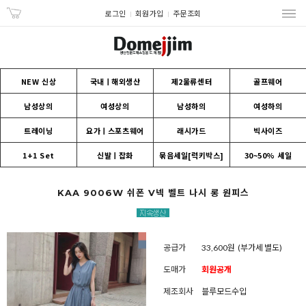
로그인
회원가입
주문조회
NEW 신상
국내ㅣ해외생산
제2물류센터
골프웨어
남성상의
여성상의
남성하의
여성하의
트레이닝
요가ㅣ스포츠웨어
래시가드
빅사이즈
1+1 Set
신발ㅣ잡화
묶음세일[럭키박스]
30~50% 세일
KAA 9006W 쉬폰 V넥 벨트 나시 롱 원피스
공급가
33,600원
(부가세 별도)
도매가
회원공개
제조회사
블루모드수입