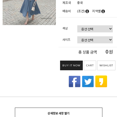
제조국
중국
배송비
(조건)
지역별
색상
사이즈
0
원
총 상품 금액
BUY IT NOW
CART
WISHLIST
상세정보 새창 열기