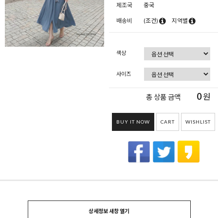
제조국
중국
배송비
(조건)
지역별
색상
사이즈
0
원
총 상품 금액
BUY IT NOW
CART
WISHLIST
상세정보 새창 열기