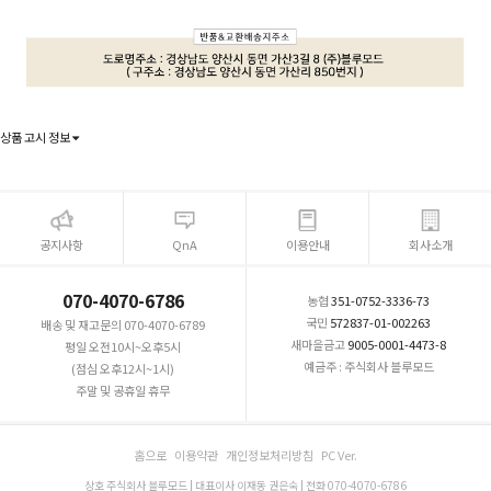
상품 고시 정보
공지사항
QnA
이용안내
회사소개
070-4070-6786
농협
351-0752-3336-73
국민
572837-01-002263
배송 및 재고문의 070-4070-6789
새마을금고
9005-0001-4473-8
평일 오전10시~오후5시
예금주 : 주식회사 블루모드
(점심 오후12시~1시)
주말 및 공휴일 휴무
홈으로
이용약관
개인정보처리방침
PC Ver.
상호 주식회사 블루모드 | 대표이사 이재동 권은숙 | 전화 070-4070-6786