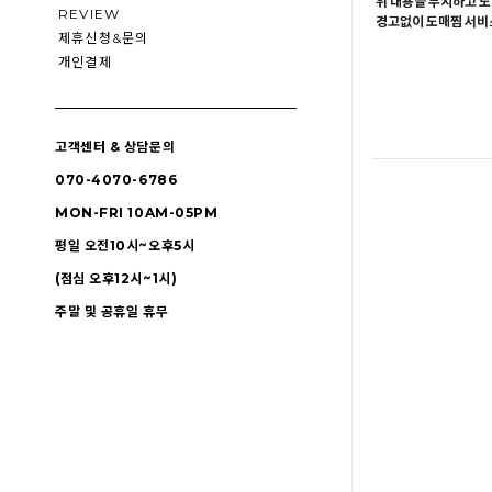
위 내용을 무시하고 도
REVIEW
경고없이 도매찜 서비스
제휴신청&문의
개인결제
고객센터 & 상담문의
070-4070-6786
MON-FRI 10AM-05PM
평일 오전10시~오후5시
(점심 오후12시~1시)
주말 및 공휴일 휴무