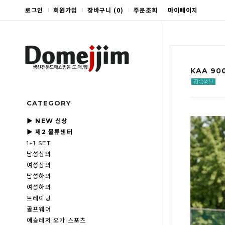
로그인
회원가입
장바구니
(
0
)
주문조회
마이페이지
KAA 90
CATEGORY
▶ NEW 신상
▶ 제2 물류센터
1+1 SET
남성상의
여성상의
남성하의
여성하의
트레이닝
골프웨어
애슬레저|요가|스포츠