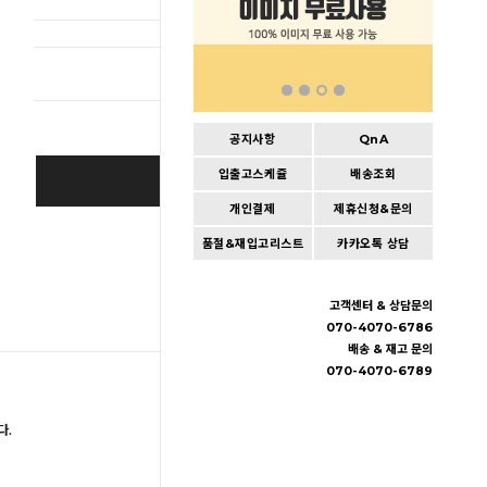
총 상품 
공지사항
QnA
입출고스케쥴
배송조회
BUY IT NOW
개인결제
제휴신청&문의
Cart
|
Wishlist
품절&재입고리스트
카카오톡 상담
고객센터 & 상담문의
070-4070-6786
배송 & 재고 문의
070-4070-6789
다.