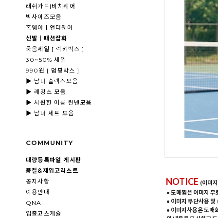
래쉬가드|비치웨어
빅사이즈모음
홈웨어ㅣ언더웨어
신발ㅣ패션잡화
묶음세일 [ 럭키박스 ]
30~50% 세일
990원 [ 덤핑박스 ]
▶ 남녀 슬랙스모음
▶ 레깅스 모음
▶ 시원한 여름 린넨모음
▶ 남녀 세트 모음
COMMUNITY
대량등록파일 게시판
품절&재입고리스트
NOTICE
공지사항
(이미지
이용안내
• 도매찜은 이미지 무
• 이미지 무단사용 및
QNA
• 이미지사용은 도매
입출고스케쥴