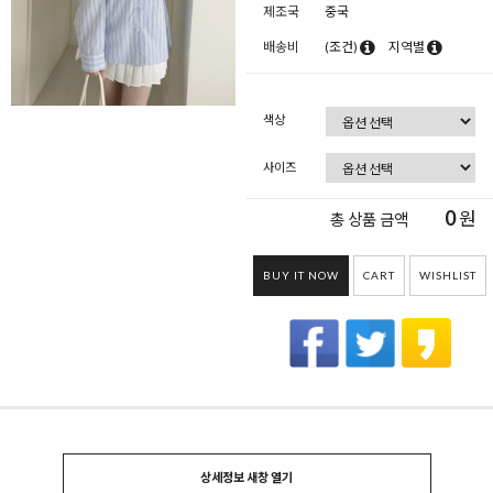
제조국
중국
배송비
(조건)
지역별
색상
사이즈
0
원
총 상품 금액
BUY IT NOW
CART
WISHLIST
상세정보 새창 열기