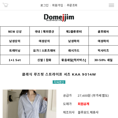
로그인
회원가입
주문조회
NEW 신상
국내ㅣ해외생산
제2물류센터
골프웨어
남성상의
여성상의
남성하의
여성하의
트레이닝
요가ㅣ스포츠웨어
래시가드
빅사이즈
1+1 Set
신발ㅣ잡화
묶음세일[럭키박스]
30~50% 세일
클래식 루즈핏 스트라이프 셔츠 KAA 9014W
공급가
27,600원
(부가세 별도)
도매가
회원공개
제조회사
블루모드 제휴사