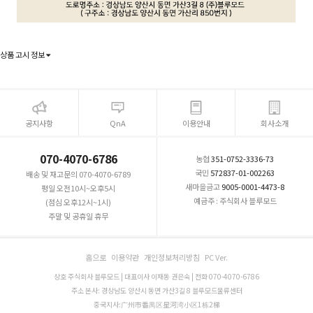
상품 고시 정보
공지사항
QnA
이용안내
회사소개
070-4070-6786
농협
351-0752-3336-73
국민
572837-01-002263
배송 및 재고문의 070-4070-6789
새마을금고
9005-0001-4473-8
평일 오전10시~오후5시
예금주 : 주식회사 블루모드
(점심 오후12시~1시)
주말 및 공휴일 휴무
홈으로
이용약관
개인정보처리방침
PC Ver.
상호 주식회사 블루모드 | 대표이사 이재동 권은숙 | 전화 070-4070-6786
주소 본사: 경상남도 양산시 동면 가산3길 8 블루모드물류센터
중국지사:广州市番禺区星河湾小区1栋2梯