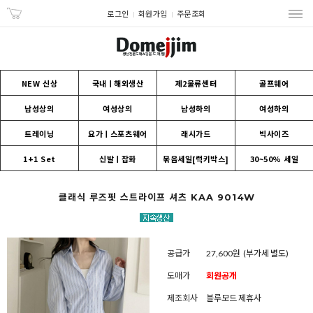
로그인
회원가입
주문조회
NEW 신상
국내ㅣ해외생산
제2물류센터
골프웨어
남성상의
여성상의
남성하의
여성하의
트레이닝
요가ㅣ스포츠웨어
래시가드
빅사이즈
1+1 Set
신발ㅣ잡화
묶음세일[럭키박스]
30~50% 세일
클래식 루즈핏 스트라이프 셔츠 KAA 9014W
공급가
27,600원
(부가세 별도)
도매가
회원공개
제조회사
블루모드 제휴사