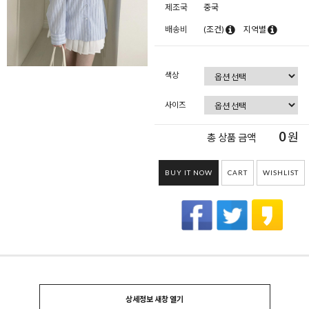
제조국
중국
배송비
(조건)
지역별
색상
사이즈
0
원
총 상품 금액
BUY IT NOW
CART
WISHLIST
상세정보 새창 열기