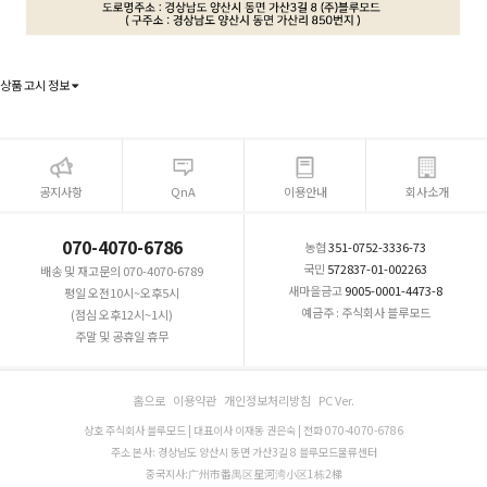
상품 고시 정보
공지사항
QnA
이용안내
회사소개
070-4070-6786
농협
351-0752-3336-73
국민
572837-01-002263
배송 및 재고문의 070-4070-6789
새마을금고
9005-0001-4473-8
평일 오전10시~오후5시
예금주 : 주식회사 블루모드
(점심 오후12시~1시)
주말 및 공휴일 휴무
홈으로
이용약관
개인정보처리방침
PC Ver.
상호 주식회사 블루모드 | 대표이사 이재동 권은숙 | 전화 070-4070-6786
주소 본사: 경상남도 양산시 동면 가산3길 8 블루모드물류센터
중국지사:广州市番禺区星河湾小区1栋2梯