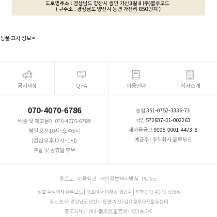
상품 고시 정보
공지사항
QnA
이용안내
회사소개
070-4070-6786
농협
351-0752-3336-73
국민
572837-01-002263
배송 및 재고문의 070-4070-6789
새마을금고
9005-0001-4473-8
평일 오전10시~오후5시
예금주 : 주식회사 블루모드
(점심 오후12시~1시)
주말 및 공휴일 휴무
홈으로
이용약관
개인정보처리방침
PC Ver.
상호 주식회사 블루모드 | 대표이사 이재동 권은숙 | 전화 070-4070-6786
주소 본사: 경상남도 양산시 동면 가산3길 8 블루모드물류센터
중국지사:广州市番禺区星河湾小区1栋2梯