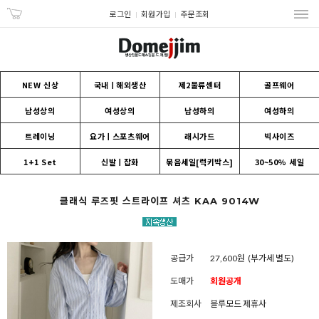
로그인
회원가입
주문조회
NEW 신상
국내ㅣ해외생산
제2물류센터
골프웨어
남성상의
여성상의
남성하의
여성하의
트레이닝
요가ㅣ스포츠웨어
래시가드
빅사이즈
1+1 Set
신발ㅣ잡화
묶음세일[럭키박스]
30~50% 세일
클래식 루즈핏 스트라이프 셔츠 KAA 9014W
공급가
27,600원
(부가세 별도)
도매가
회원공개
제조회사
블루모드 제휴사