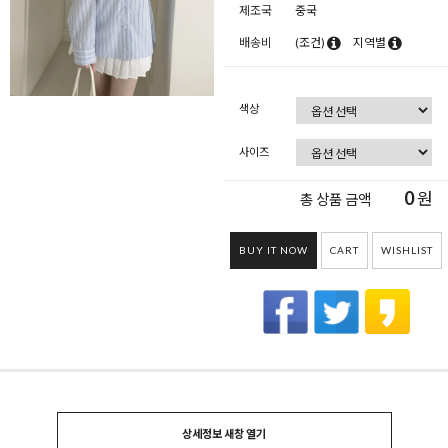
제조국
중국
배송비
(조건)
지역별
색상
사이즈
0
원
총 상품 금액
BUY IT NOW
CART
WISHLIST
상세정보 새창 열기