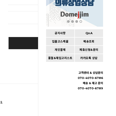
총 상품 
공지사항
QnA
입출고스케쥴
배송조회
BUY IT NOW
개인결제
제휴신청&문의
Cart
|
Wishlist
품절&재입고리스트
카카오톡 상담
고객센터 & 상담문의
070-4070-6786
배송 & 재고 문의
070-4070-6789
다.