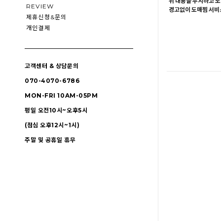
위 내용을 무시하고 도
REVIEW
경고없이 도매찜 서비스
제휴신청&문의
개인결제
고객센터 & 상담문의
070-4070-6786
MON-FRI 10AM-05PM
평일 오전10시~오후5시
(점심 오후12시~1시)
주말 및 공휴일 휴무