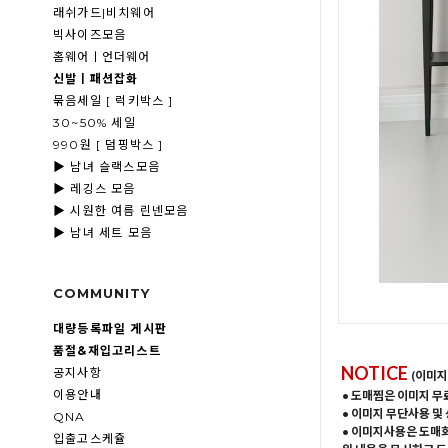
래쉬가드|비치웨어
빅사이즈모음
홈웨어ㅣ언더웨어
신발ㅣ패션잡화
묶음세일 [ 럭키박스 ]
30~50% 세일
990원 [ 덤핑박스 ]
▶ 남녀 슬랙스모음
▶ 레깅스 모음
▶ 시원한 여름 린넨모음
▶ 남녀 세트 모음
COMMUNITY
대량등록파일 게시판
품절&재입고리스트
NOTICE
공지사항
(이미지
이용안내
• 도매찜은 이미지 무
• 이미지 무단사용 및
QNA
• 이미지사용은 도매
입출고스케쥴