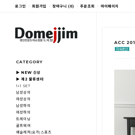
로그인
회원가입
장바구니
(
0
)
주문조회
마이페이지
ACC 20
CATEGORY
▶ NEW 신상
▶ 제2 물류센터
1+1 SET
남성상의
여성상의
남성하의
여성하의
트레이닝
골프웨어
애슬레저|요가|스포츠