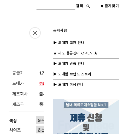
검색
즐겨찾기
공지사항
▶ 도매찜 교환 안내
★ 제 2 물류센터 OPEN ★
▶ 도매찜 반품 안내
공급가
17,000원
(부가세별도)
▶ 도매찜 브랜드 스토리
도매가
▶ 도매찜 이용안내
제조회사
블루모드 제휴사
제조국
중국
색상
사이즈