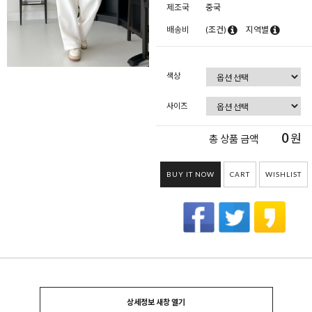
제조국
중국
배송비
(조건)
지역별
색상
사이즈
0
원
총 상품 금액
BUY IT NOW
CART
WISHLIST
상세정보 새창 열기