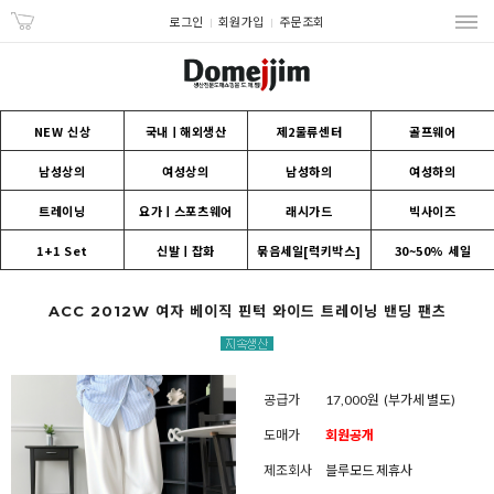
로그인
회원가입
주문조회
NEW 신상
국내ㅣ해외생산
제2물류센터
골프웨어
남성상의
여성상의
남성하의
여성하의
트레이닝
요가ㅣ스포츠웨어
래시가드
빅사이즈
1+1 Set
신발ㅣ잡화
묶음세일[럭키박스]
30~50% 세일
ACC 2012W 여자 베이직 핀턱 와이드 트레이닝 밴딩 팬츠
공급가
17,000원
(부가세 별도)
도매가
회원공개
제조회사
블루모드 제휴사