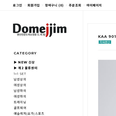
로그인
회원가입
장바구니
(
0
)
주문조회
마이페이지
KAA 90
CATEGORY
▶ NEW 신상
▶ 제2 물류센터
1+1 SET
남성상의
여성상의
남성하의
여성하의
트레이닝
골프웨어
애슬레저|요가|스포츠