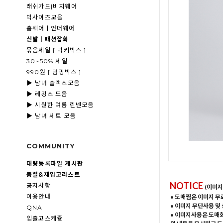
래쉬가드|비치웨어
빅사이즈모음
홈웨어ㅣ언더웨어
신발ㅣ패션잡화
묶음세일 [ 럭키박스 ]
30~50% 세일
990원 [ 덤핑박스 ]
▶ 남녀 슬랙스모음
▶ 레깅스 모음
▶ 시원한 여름 린넨모음
▶ 남녀 세트 모음
COMMUNITY
대량등록파일 게시판
품절&재입고리스트
NOTICE
공지사항
(이미지
이용안내
• 도매찜은 이미지 무
• 이미지 무단사용 및
QNA
• 이미지사용은 도매
입출고스케쥴