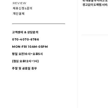
위 내용을 무시하고 도
REVIEW
경고없이 도매찜 서비스
제휴신청&문의
개인결제
고객센터 & 상담문의
070-4070-6786
MON-FRI 10AM-05PM
평일 오전10시~오후5시
(점심 오후12시~1시)
주말 및 공휴일 휴무