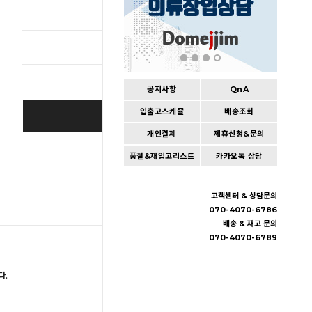
총 상품 
공지사항
QnA
입출고스케쥴
배송조회
BUY IT NOW
개인결제
제휴신청&문의
Cart
|
Wishlist
품절&재입고리스트
카카오톡 상담
고객센터 & 상담문의
070-4070-6786
배송 & 재고 문의
070-4070-6789
다.