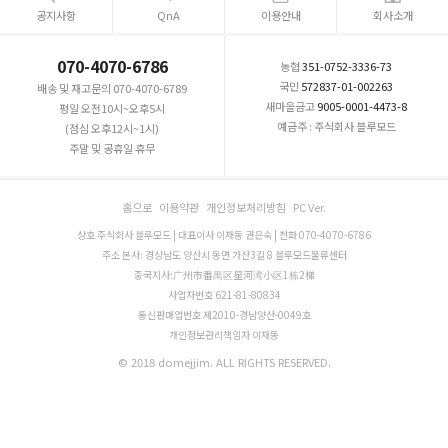
공지사항
QnA
이용안내
회사소개
070-4070-6786
농협
351-0752-3336-73
국민
572837-01-002263
배송 및 재고문의 070-4070-6789
새마을금고
9005-0001-4473-8
평일 오전10시~오후5시
예금주 : 주식회사 블루모드
(점심 오후12시~1시)
주말 및 공휴일 휴무
홈으로
이용약관
개인정보처리방침
PC Ver.
상호 주식회사 블루모드 | 대표이사 이재동 권은숙 | 전화 070-4070-6786
주소 본사: 경상남도 양산시 동면 가산3길 8 블루모드물류센터
중국지사:广州市番禺区星河湾小区1栋2梯
사업자번호 621-81-80834
통신판매업번호 제2010-경남양산-0049호
개인정보관리책임자 이재동
© 2018 domejjim. ALL RIGHTS RESERVED.