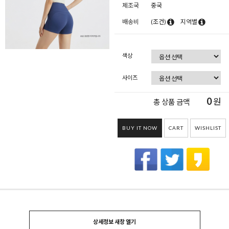
제조국
중국
배송비
(조건)
지역별
색상
사이즈
0
원
총 상품 금액
BUY IT NOW
CART
WISHLIST
상세정보 새창 열기