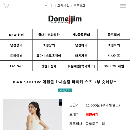
로그인
회원가입
주문조회
NEW 신상
국내ㅣ해외생산
제2물류센터
골프웨어
남성상의
여성상의
남성하의
여성하의
트레이닝
요가ㅣ스포츠웨어
래시가드
빅사이즈
1+1 Set
신발ㅣ잡화
묶음세일[럭키박스]
30~50% 세일
KAA 9008W 에센셜 하체슬림 바이커 쇼츠 3부 숏레깅스
공급가
11,600원
(부가세 별도)
도매가
회원공개
제조회사
블루모드수입