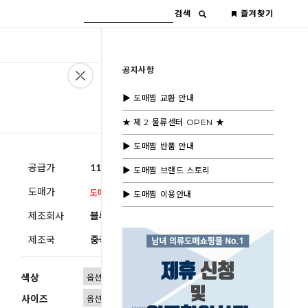
검색
즐겨찾기
공지사항
▶ 도매찜 교환 안내
★ 제 2 물류센터 OPEN ★
▶ 도매찜 반품 안내
공급가
11,600원
(부가세별도)
▶ 도매찜 브랜드 스토리
도매가
▶ 도매찜 이용안내
제조회사
블루모드수입
제조국
중국
색상
사이즈