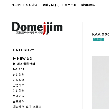
로그인
회원가입
장바구니
(
0
)
주문조회
마이페이지
KAA 90
CATEGORY
▶ NEW 신상
▶ 제2 물류센터
1+1 SET
남성상의
여성상의
남성하의
여성하의
트레이닝
골프웨어
애슬레저|요가|스포츠