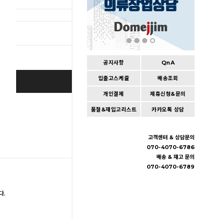
총 상품 
공지사항
QnA
입출고스케쥴
배송조회
BUY IT NOW
개인결제
제휴신청&문의
Cart
|
Wishlist
품절&재입고리스트
카카오톡 상담
고객센터 & 상담문의
070-4070-6786
배송 & 재고 문의
070-4070-6789
다.