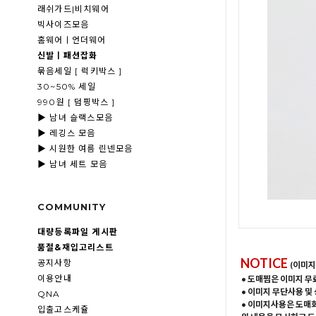
래쉬가드|비치웨어
빅사이즈모음
홈웨어ㅣ언더웨어
신발ㅣ패션잡화
묶음세일 [ 럭키박스 ]
30~50% 세일
990원 [ 덤핑박스 ]
▶ 남녀 슬랙스모음
▶ 레깅스 모음
▶ 시원한 여름 린넨모음
▶ 남녀 세트 모음
COMMUNITY
대량등록파일 게시판
품절&재입고리스트
NOTICE
공지사항
(이미지
이용안내
• 도매찜은 이미지 무
• 이미지 무단사용 및
QNA
• 이미지사용은 도매
입출고스케쥴