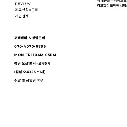
위 내용을 무시하고 도
REVIEW
경고없이 도매찜 서비스
제휴신청&문의
개인결제
고객센터 & 상담문의
070-4070-6786
MON-FRI 10AM-05PM
평일 오전10시~오후5시
(점심 오후12시~1시)
주말 및 공휴일 휴무