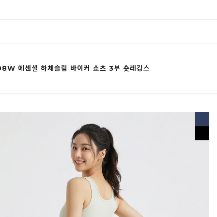
08W 에센셜 하체슬림 바이커 쇼츠 3부 숏레깅스