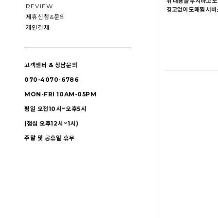
위 내용을 무시하고 도
REVIEW
경고없이 도매찜 서비스
제휴신청&문의
개인결제
고객센터 & 상담문의
070-4070-6786
MON-FRI 10AM-05PM
평일 오전10시~오후5시
(점심 오후12시~1시)
주말 및 공휴일 휴무