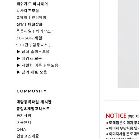
래쉬가드|비치웨어
빅사이즈모음
홈웨어ㅣ언더웨어
신발ㅣ패션잡화
묶음세일 [ 럭키박스 ]
30~50% 세일
990원 [ 덤핑박스 ]
▶ 남녀 슬랙스모음
▶ 레깅스 모음
▶ 시원한 여름 린넨모음
▶ 남녀 세트 모음
COMMUNITY
대량등록파일 게시판
품절&재입고리스트
NOTICE
공지사항
(이미지
이용안내
• 도매찜은 이미지 무
• 이미지 무단사용 및
QNA
• 이미지사용은 도매
입출고스케쥴