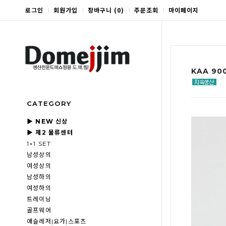
로그인
회원가입
장바구니
(
0
)
주문조회
마이페이지
KAA 90
CATEGORY
▶ NEW 신상
▶ 제2 물류센터
1+1 SET
남성상의
여성상의
남성하의
여성하의
트레이닝
골프웨어
애슬레저|요가|스포츠