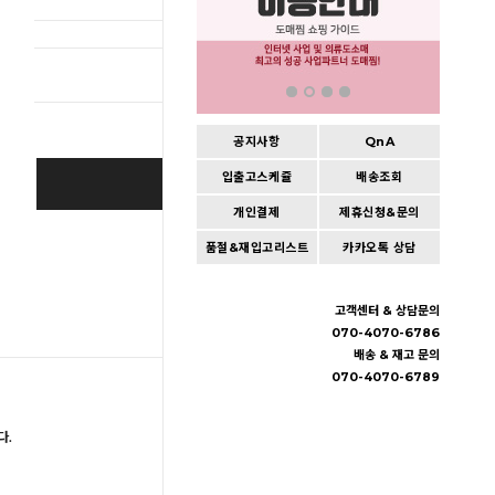
총 상품 
공지사항
QnA
입출고스케쥴
배송조회
BUY IT NOW
개인결제
제휴신청&문의
Cart
|
Wishlist
품절&재입고리스트
카카오톡 상담
고객센터 & 상담문의
070-4070-6786
배송 & 재고 문의
070-4070-6789
다.