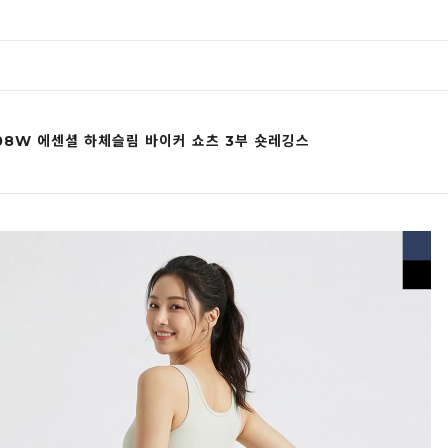
08W 에센셜 하체슬림 바이커 쇼츠 3부 숏레깅스