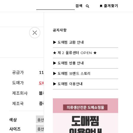
검색
즐겨찾기
공지사항
▶ 도매찜 교환 안내
★ 제 2 물류센터 OPEN ★
▶ 도매찜 반품 안내
공급가
11,600원
(부가세별도)
▶ 도매찜 브랜드 스토리
도매가
▶ 도매찜 이용안내
제조회사
블루모드수입
제조국
중국
색상
사이즈