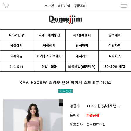
로그인
회원가입
주문조회
NEW 신상
국내ㅣ해외생산
제2물류센터
골프웨어
남성상의
여성상의
남성하의
여성하의
트레이닝
요가ㅣ스포츠웨어
래시가드
빅사이즈
1+1 Set
신발ㅣ잡화
묶음세일[럭키박스]
30~50% 세일
KAA 9009W 슬림핏 텐션 바이커 쇼츠 5부 레깅스
공급가
11,600원
(부가세 별도)
도매가
회원공개
제조회사
블루모드수입