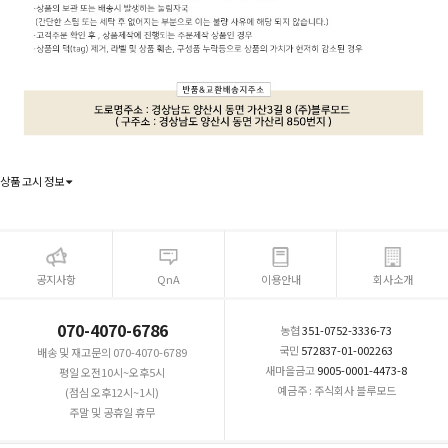
상품 고시 정보
공지사항
QnA
이용안내
회사소개
070-4070-6786
농협
351-0752-3336-73
국민
572837-01-002263
배송 및 재고문의 070-4070-6789
새마을금고
9005-0001-4473-8
평일 오전10시~오후5시
예금주 : 주식회사 블루모드
(점심 오후12시~1시)
주말 및 공휴일 휴무