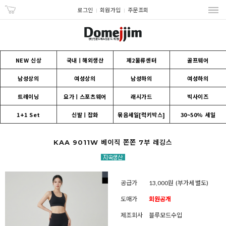
로그인
회원가입
주문조회
NEW 신상
국내ㅣ해외생산
제2물류센터
골프웨어
남성상의
여성상의
남성하의
여성하의
트레이닝
요가ㅣ스포츠웨어
래시가드
빅사이즈
1+1 Set
신발ㅣ잡화
묶음세일[럭키박스]
30~50% 세일
KAA 9011W 베이직 쫀쫀 7부 레깅스
공급가
13,000원
(부가세 별도)
도매가
회원공개
제조회사
블루모드수입