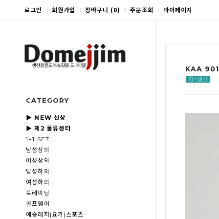
로그인
회원가입
장바구니
(
0
)
주문조회
마이페이지
KAA 90
CATEGORY
▶ NEW 신상
▶ 제2 물류센터
1+1 SET
남성상의
여성상의
남성하의
여성하의
트레이닝
골프웨어
애슬레저|요가|스포츠