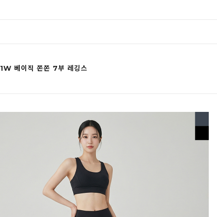
11W 베이직 쫀쫀 7부 레깅스