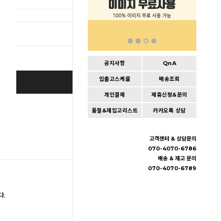
총 상품 
공지사항
QnA
입출고스케쥴
배송조회
BUY IT NOW
개인결제
제휴신청&문의
Cart
|
Wishlist
품절&재입고리스트
카카오톡 상담
고객센터 & 상담문의
070-4070-6786
배송 & 재고 문의
070-4070-6789
다.