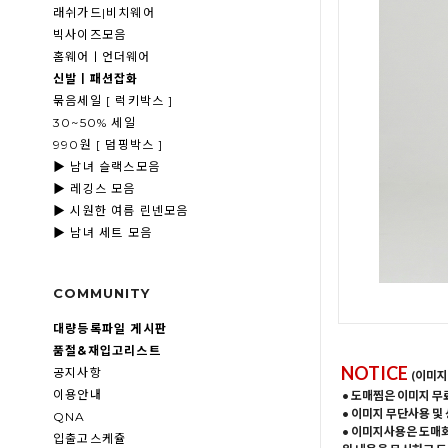
래쉬가드|비치웨어
빅사이즈모음
홈웨어ㅣ언더웨어
신발ㅣ패션잡화
묶음세일 [ 럭키박스 ]
30~50% 세일
990원 [ 덤핑박스 ]
▶ 남녀 슬랙스모음
▶ 레깅스 모음
▶ 시원한 여름 린넨모음
▶ 남녀 세트 모음
COMMUNITY
대량등록파일 게시판
품절&재입고리스트
NOTICE
공지사항
(이미지
이용안내
• 도매찜은 이미지 무
• 이미지 무단사용 및
QNA
• 이미지사용은 도매
입출고스케쥴