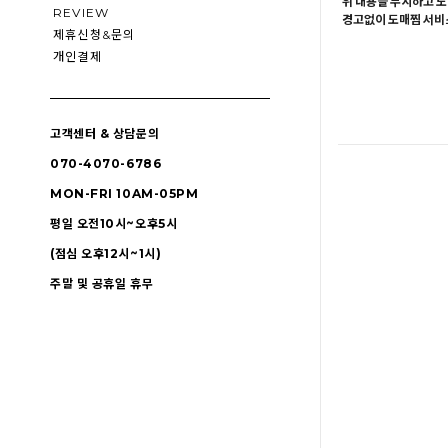
위 내용을 무시하고 도
REVIEW
경고없이 도매찜 서비스
제휴신청&문의
개인결제
고객센터 & 상담문의
070-4070-6786
MON-FRI 10AM-05PM
평일 오전10시~오후5시
(점심 오후12시~1시)
주말 및 공휴일 휴무