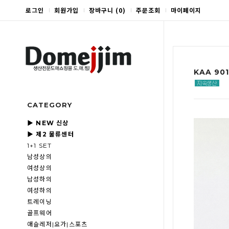
로그인
회원가입
장바구니
(
0
)
주문조회
마이페이지
KAA 90
CATEGORY
▶ NEW 신상
▶ 제2 물류센터
1+1 SET
남성상의
여성상의
남성하의
여성하의
트레이닝
골프웨어
애슬레저|요가|스포츠