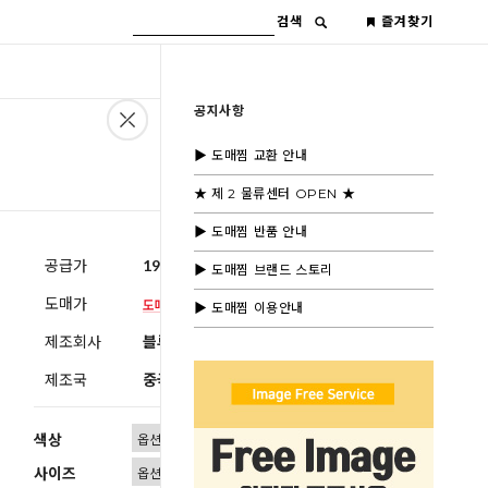
검색
즐겨찾기
공지사항
▶ 도매찜 교환 안내
★ 제 2 물류센터 OPEN ★
▶ 도매찜 반품 안내
공급가
19,600원
(부가세별도)
▶ 도매찜 브랜드 스토리
도매가
▶ 도매찜 이용안내
제조회사
블루모드수입
제조국
중국
색상
사이즈