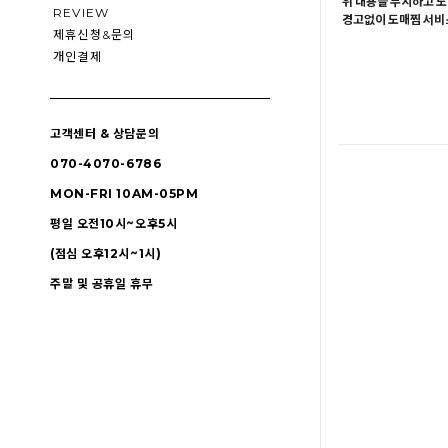
위 내용을 무시하고 도
REVIEW
경고없이 도매찜 서비스
제휴신청&문의
개인결제
고객센터 & 상담문의
070-4070-6786
MON-FRI 10AM-05PM
평일 오전10시~오후5시
(점심 오후12시~1시)
주말 및 공휴일 휴무