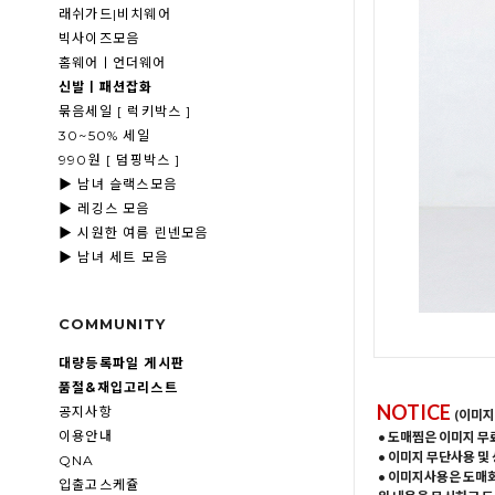
래쉬가드|비치웨어
빅사이즈모음
홈웨어ㅣ언더웨어
신발ㅣ패션잡화
묶음세일 [ 럭키박스 ]
30~50% 세일
990원 [ 덤핑박스 ]
▶ 남녀 슬랙스모음
▶ 레깅스 모음
▶ 시원한 여름 린넨모음
▶ 남녀 세트 모음
COMMUNITY
대량등록파일 게시판
품절&재입고리스트
NOTICE
공지사항
(이미지
이용안내
• 도매찜은 이미지 무
• 이미지 무단사용 및
QNA
• 이미지사용은 도매
입출고스케쥴