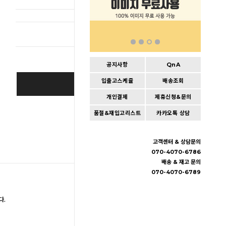
총 상품 
공지사항
QnA
입출고스케쥴
배송조회
BUY IT NOW
개인결제
제휴신청&문의
Cart
|
Wishlist
품절&재입고리스트
카카오톡 상담
고객센터 & 상담문의
070-4070-6786
배송 & 재고 문의
070-4070-6789
다.