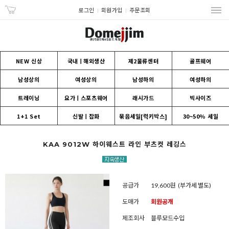
로그인
회원가입
주문조회
NEW 신상
국내ㅣ해외생산
제2물류센터
골프웨어
남성상의
여성상의
남성하의
여성하의
트레이닝
요가ㅣ스포츠웨어
래시가드
빅사이즈
1+1 Set
신발ㅣ잡화
묶음세일[럭키박스]
30~50% 세일
KAA 9012W 하이웨스트 라인 부츠컷 레깅스
공급가
19,600원
(부가세 별도)
도매가
회원공개
제조회사
블루모드수입