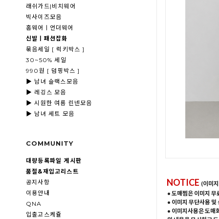
래쉬가드|비치웨어
빅사이즈모음
홈웨어ㅣ언더웨어
신발ㅣ패션잡화
묶음세일 [ 럭키박스 ]
30~50% 세일
990원 [ 덤핑박스 ]
▶ 남녀 슬랙스모음
▶ 레깅스 모음
▶ 시원한 여름 린넨모음
▶ 남녀 세트 모음
COMMUNITY
대량등록파일 게시판
품절&재입고리스트
NOTICE
공지사항
(이미지
이용안내
• 도매찜은 이미지 무
• 이미지 무단사용 및
QNA
• 이미지사용은 도매
입출고스케쥴