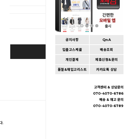
총 상품 
공지사항
QnA
입출고스케쥴
배송조회
BUY IT NOW
개인결제
제휴신청&문의
Cart
|
Wishlist
품절&재입고리스트
카카오톡 상담
고객센터 & 상담문의
070-4070-6786
배송 & 재고 문의
070-4070-6789
다.