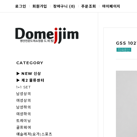
로그인
회원가입
장바구니
(
0
)
주문조회
마이페이지
GSS 10
CATEGORY
▶ NEW 신상
▶ 제2 물류센터
1+1 SET
남성상의
여성상의
남성하의
여성하의
트레이닝
골프웨어
애슬레저|요가|스포츠