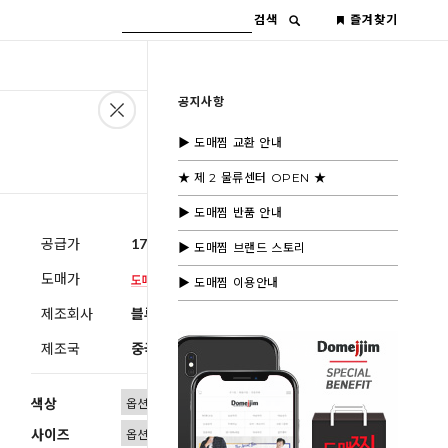
검색
즐겨찾기
공지사항
▶ 도매찜 교환 안내
★ 제 2 물류센터 OPEN ★
▶ 도매찜 반품 안내
공급가
17,000원
(부가세별도)
▶ 도매찜 브랜드 스토리
도매가
▶ 도매찜 이용안내
제조회사
블루모드제휴사
제조국
중국
색상
사이즈