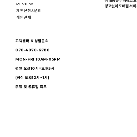
위 내용을 무시하고 도
REVIEW
경고없이 도매찜 서비스
제휴신청&문의
개인결제
고객센터 & 상담문의
070-4070-6786
MON-FRI 10AM-05PM
평일 오전10시~오후5시
(점심 오후12시~1시)
주말 및 공휴일 휴무