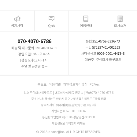
공지사항
QnA
이용안내
회사소개
070-4070-6786
농협
351-0752-3336-73
국민
572837-01-002263
배송 및 재고문의 070-4070-6789
새마을금고
9005-0001-4473-8
평일 오전10시~오후5시
예금주 : 주식회사 블루모드
(점심 오후12시~1시)
주말 및 공휴일 휴무
홈으로
이용약관
개인정보처리방침
PC Ver.
상호 주식회사 블루모드 | 대표이사 이재동 권은숙 | 전화 070-4070-6786
주소 본사: 경상남도 양산시 동면 가산3길 8 블루모드물류센터
중국지사:广州市番禺区星河湾小区1栋2梯
사업자번호 621-81-80834
통신판매업번호 제2010-경남양산-0049호
개인정보관리책임자 이재동
© 2018 domejjim. ALL RIGHTS RESERVED.