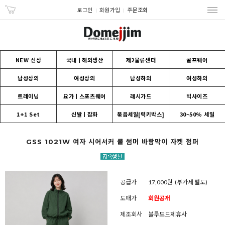
로그인
회원가입
주문조회
NEW 신상
국내ㅣ해외생산
제2물류센터
골프웨어
남성상의
여성상의
남성하의
여성하의
트레이닝
요가ㅣ스포츠웨어
래시가드
빅사이즈
1+1 Set
신발ㅣ잡화
묶음세일[럭키박스]
30~50% 세일
GSS 1021W 여자 시어서커 쿨 썸머 바람막이 자켓 점퍼
공급가
17,000원
(부가세 별도)
도매가
회원공개
제조회사
블루모드제휴사