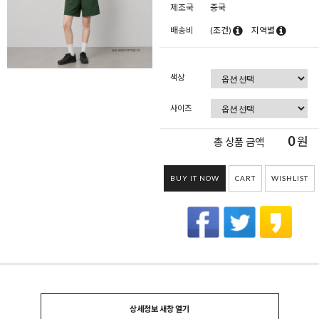
제조국
중국
배송비
(조건)
지역별
색상
사이즈
0
원
총 상품 금액
BUY IT NOW
CART
WISHLIST
상세정보 새창 열기