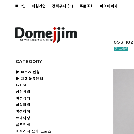
로그인
회원가입
장바구니
(
0
)
주문조회
마이페이지
GSS 10
CATEGORY
▶ NEW 신상
▶ 제2 물류센터
1+1 SET
남성상의
여성상의
남성하의
여성하의
트레이닝
골프웨어
애슬레저|요가|스포츠