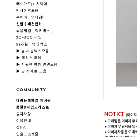
래쉬가드|비치웨어
빅사이즈모음
홈웨어ㅣ언더웨어
신발ㅣ패션잡화
묶음세일 [ 럭키박스 ]
30~50% 세일
990원 [ 덤핑박스 ]
▶ 남녀 슬랙스모음
▶ 레깅스 모음
▶ 시원한 여름 린넨모음
▶ 남녀 세트 모음
COMMUNITY
대량등록파일 게시판
품절&재입고리스트
NOTICE
공지사항
(이미지
이용안내
• 도매찜은 이미지 무
• 이미지 무단사용 및
QNA
• 이미지사용은 도매
입출고스케쥴