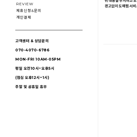
위 내용을 무시하고 도
REVIEW
경고없이 도매찜 서비스
제휴신청&문의
개인결제
고객센터 & 상담문의
070-4070-6786
MON-FRI 10AM-05PM
평일 오전10시~오후5시
(점심 오후12시~1시)
주말 및 공휴일 휴무