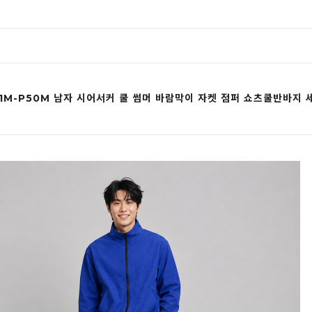
21M-P50M 남자 시어서커 쿨 썸머 바람막이 자켓 점퍼 쇼츠쿨반바지 