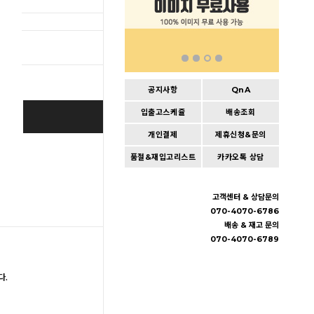
총 상품 
공지사항
QnA
입출고스케쥴
배송조회
BUY IT NOW
개인결제
제휴신청&문의
Cart
|
Wishlist
품절&재입고리스트
카카오톡 상담
고객센터 & 상담문의
070-4070-6786
배송 & 재고 문의
070-4070-6789
다.