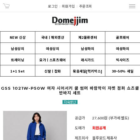
로그인
회원가입
주문조회
NEW 신상
국내ㅣ해외생산
제2물류센터
골프웨어
남성상의
여성상의
남성하의
여성하의
트레이닝
요가ㅣ스포츠웨어
래시가드
빅사이즈
1+1 Set
신발ㅣ잡화
묶음세일[럭키박스]
30~50% 세일
GSS 1021W-P50W 여자 시어서커 쿨 썸머 바람막이 자켓 점퍼 쇼츠쿨
반바지 세트
공급가
27,600원
(부가세 별도)
도매가
회원공개
제조회사
블루모드 제휴사