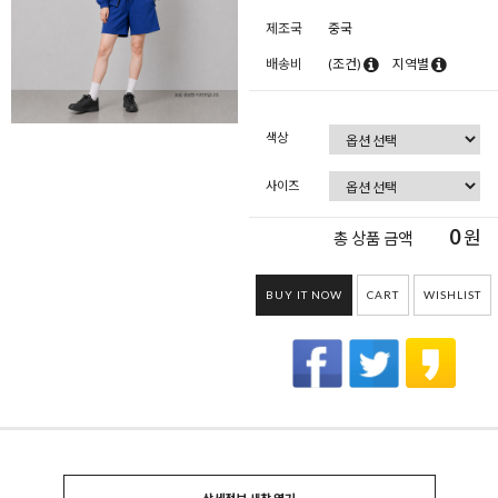
제조국
중국
배송비
(조건)
지역별
색상
사이즈
0
원
총 상품 금액
BUY IT NOW
CART
WISHLIST