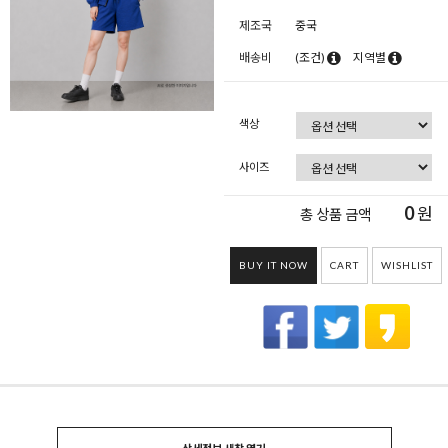
제조국
중국
배송비
(조건)
지역별
색상
사이즈
0
원
총 상품 금액
BUY IT NOW
CART
WISHLIST