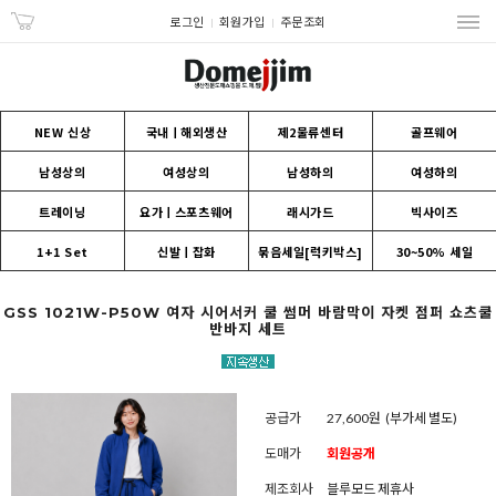
로그인
회원가입
주문조회
NEW 신상
국내ㅣ해외생산
제2물류센터
골프웨어
남성상의
여성상의
남성하의
여성하의
트레이닝
요가ㅣ스포츠웨어
래시가드
빅사이즈
1+1 Set
신발ㅣ잡화
묶음세일[럭키박스]
30~50% 세일
GSS 1021W-P50W 여자 시어서커 쿨 썸머 바람막이 자켓 점퍼 쇼츠쿨
반바지 세트
공급가
27,600원
(부가세 별도)
도매가
회원공개
제조회사
블루모드 제휴사