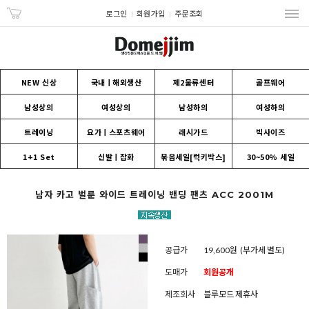
로그인
회원가입
주문조회
NEW 신상
국내ㅣ해외생산
제2물류센터
골프웨어
남성상의
여성상의
남성하의
여성하의
트레이닝
요가ㅣ스포츠웨어
래시가드
빅사이즈
1+1 Set
신발ㅣ잡화
묶음세일[럭키박스]
30~50% 세일
남자 카고 벌룬 와이드 트레이닝 밴딩 팬츠 ACC 2001M
공급가
19,600원
(부가세 별도)
도매가
회원공개
제조회사
블루모드 제휴사