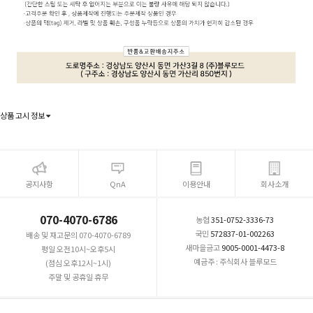
상품 고시 정보
공지사항
QnA
이용안내
회사소개
070-4070-6786
농협
351-0752-3336-73
국민
572837-01-002263
배송 및 재고문의 070-4070-6789
새마을금고
9005-0001-4473-8
평일 오전10시~오후5시
예금주 : 주식회사 블루모드
(점심 오후12시~1시)
주말 및 공휴일 휴무