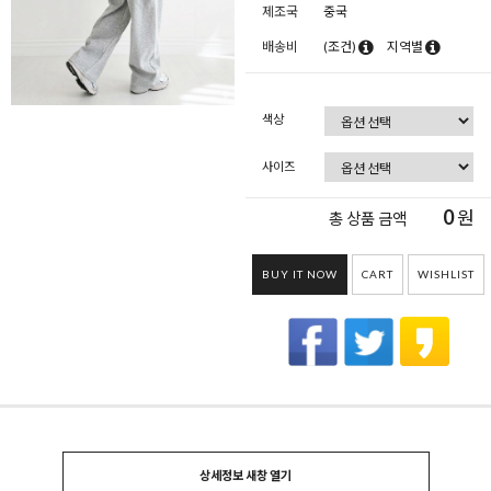
제조국
중국
배송비
(조건)
지역별
색상
사이즈
0
원
총 상품 금액
BUY IT NOW
CART
WISHLIST
상세정보 새창 열기