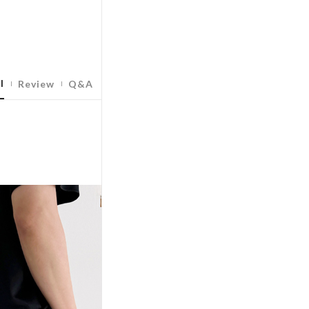
l
Review
Q&A