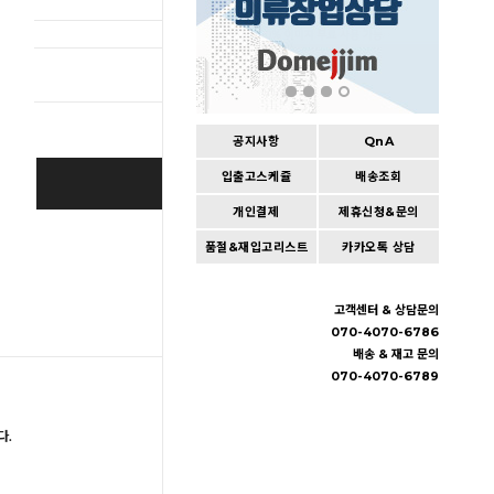
총 상품 
공지사항
QnA
입출고스케쥴
배송조회
BUY IT NOW
개인결제
제휴신청&문의
Cart
|
Wishlist
품절&재입고리스트
카카오톡 상담
고객센터 & 상담문의
070-4070-6786
배송 & 재고 문의
070-4070-6789
다.