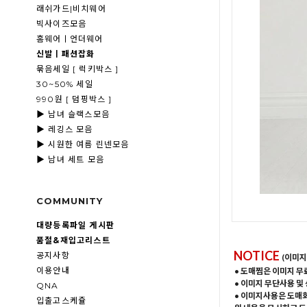
래쉬가드|비치웨어
빅사이즈모음
홈웨어ㅣ언더웨어
신발ㅣ패션잡화
묶음세일 [ 럭키박스 ]
30~50% 세일
990원 [ 덤핑박스 ]
▶ 남녀 슬랙스모음
▶ 레깅스 모음
▶ 시원한 여름 린넨모음
▶ 남녀 세트 모음
COMMUNITY
대량등록파일 게시판
품절&재입고리스트
NOTICE
공지사항
(이미지
이용안내
• 도매찜은 이미지 무
• 이미지 무단사용 및
QNA
• 이미지사용은 도매
입출고스케쥴