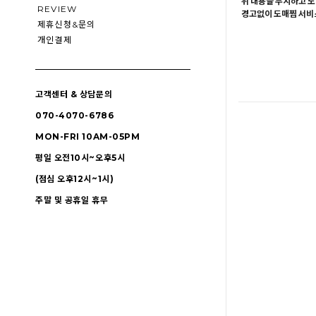
위 내용을 무시하고 도
REVIEW
경고없이 도매찜 서비스
제휴신청&문의
개인결제
고객센터 & 상담문의
070-4070-6786
MON-FRI 10AM-05PM
평일 오전10시~오후5시
(점심 오후12시~1시)
주말 및 공휴일 휴무