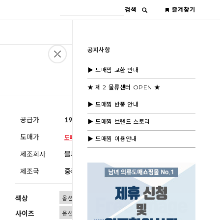
검색
즐겨찾기
공지사항
▶ 도매찜 교환 안내
★ 제 2 물류센터 OPEN ★
▶ 도매찜 반품 안내
공급가
19,600원
(부가세별도)
▶ 도매찜 브랜드 스토리
도매가
▶ 도매찜 이용안내
제조회사
블루모드 제휴사
제조국
중국
색상
사이즈