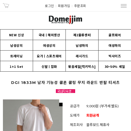
로그인
회원가입
주문조회
NEW 신상
국내ㅣ해외생산
제2물류센터
골프웨어
남성상의
여성상의
남성하의
여성하의
트레이닝
요가ㅣ스포츠웨어
래시가드
빅사이즈
1+1 Set
신발ㅣ잡화
묶음세일[럭키박스]
30~50% 세일
DGI 1833M 남자 기능성 쿨론 쿨링 무지 라운드 반팔 티셔츠
공급가
9,000원
(부가세 별도)
도매가
회원공개
제조회사
블루모드 제휴사