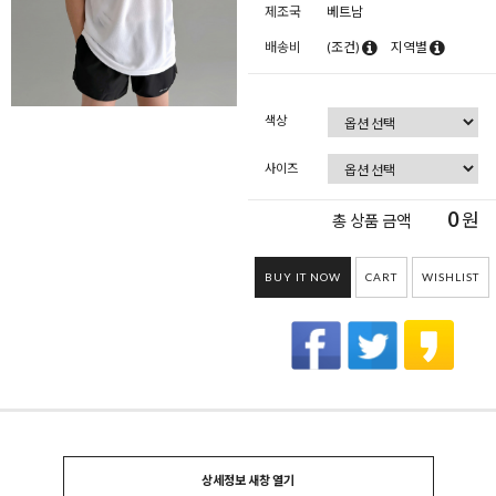
제조국
베트남
배송비
(조건)
지역별
색상
사이즈
0
원
총 상품 금액
BUY IT NOW
CART
WISHLIST
상세정보 새창 열기