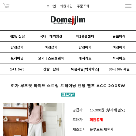
로그인
회원가입
주문조회
NEW 신상
국내ㅣ해외생산
제2물류센터
골프웨어
남성상의
여성상의
남성하의
여성하의
트레이닝
요가ㅣ스포츠웨어
래시가드
빅사이즈
1+1 Set
신발ㅣ잡화
묶음세일[럭키박스]
30~50% 세일
여자 루즈핏 와이드 스트링 트레이닝 밴딩 팬츠 ACC 2005W
공급가
15,000원
(부가세 별도)
도매가
회원공개
제조회사
블루모드 제휴사