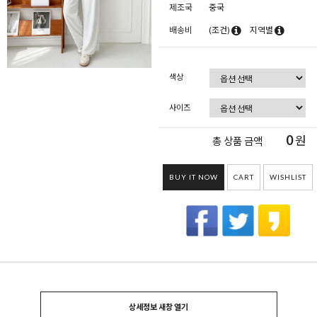
제조국
중국
배송비
(조건)
지역별
색상
사이즈
0
원
총 상품 금액
BUY IT NOW
CART
WISHLIST
상세정보 새창 열기