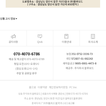
상품 고시 정보
공지사항
QnA
이용안내
회사소개
070-4070-6786
농협
351-0752-3336-73
국민
572837-01-002263
배송 및 재고문의 070-4070-6789
새마을금고
9005-0001-4473-8
평일 오전10시~오후5시
예금주 : 주식회사 블루모드
(점심 오후12시~1시)
주말 및 공휴일 휴무
홈으로
이용약관
개인정보처리방침
PC Ver.
상호 주식회사 블루모드 | 대표이사 이재동 권은숙 | 전화 070-4070-6786
주소 본사: 경상남도 양산시 동면 가산3길 8 블루모드물류센터
중국지사:广州市番禺区星河湾小区1栋2梯