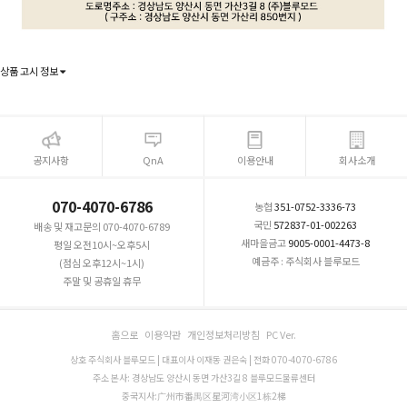
상품 고시 정보
공지사항
QnA
이용안내
회사소개
070-4070-6786
농협
351-0752-3336-73
국민
572837-01-002263
배송 및 재고문의 070-4070-6789
새마을금고
9005-0001-4473-8
평일 오전10시~오후5시
예금주 : 주식회사 블루모드
(점심 오후12시~1시)
주말 및 공휴일 휴무
홈으로
이용약관
개인정보처리방침
PC Ver.
상호 주식회사 블루모드 | 대표이사 이재동 권은숙 | 전화 070-4070-6786
주소 본사: 경상남도 양산시 동면 가산3길 8 블루모드물류센터
중국지사:广州市番禺区星河湾小区1栋2梯