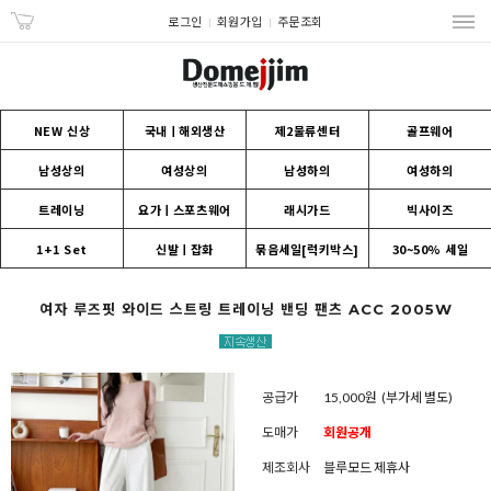
로그인
회원가입
주문조회
NEW 신상
국내ㅣ해외생산
제2물류센터
골프웨어
남성상의
여성상의
남성하의
여성하의
트레이닝
요가ㅣ스포츠웨어
래시가드
빅사이즈
1+1 Set
신발ㅣ잡화
묶음세일[럭키박스]
30~50% 세일
여자 루즈핏 와이드 스트링 트레이닝 밴딩 팬츠 ACC 2005W
공급가
15,000원
(부가세 별도)
도매가
회원공개
제조회사
블루모드 제휴사