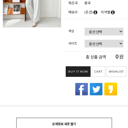
제조국
중국
배송비
(조건)
지역별
색상
사이즈
0
원
총 상품 금액
BUY IT NOW
CART
WISHLIST
상세정보 새창 열기