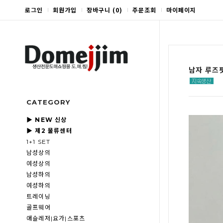
로그인
회원가입
장바구니
(
0
)
주문조회
마이페이지
남자 루즈핏
CATEGORY
▶ NEW 신상
▶ 제2 물류센터
1+1 SET
남성상의
여성상의
남성하의
여성하의
트레이닝
골프웨어
애슬레저|요가|스포츠