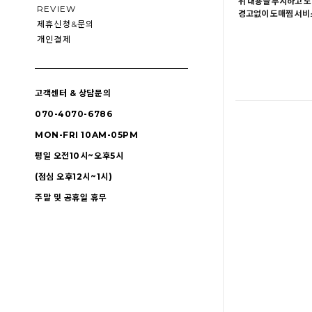
위 내용을 무시하고 도
REVIEW
경고없이 도매찜 서비스
제휴신청&문의
개인결제
고객센터 & 상담문의
070-4070-6786
MON-FRI 10AM-05PM
평일 오전10시~오후5시
(점심 오후12시~1시)
주말 및 공휴일 휴무