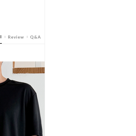
l
Review
Q&A