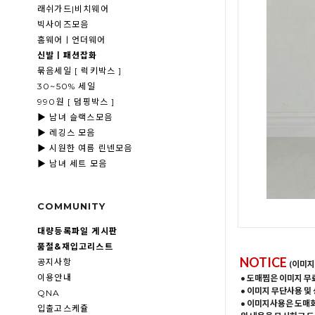
래쉬가드|비치웨어
빅사이즈모음
홈웨어ㅣ언더웨어
신발ㅣ패션잡화
묶음세일 [ 럭키박스 ]
30~50% 세일
990원 [ 덤핑박스 ]
▶ 남녀 슬랙스모음
▶ 레깅스 모음
▶ 시원한 여름 린넨모음
▶ 남녀 세트 모음
COMMUNITY
대량등록파일 게시판
품절&재입고리스트
NOTICE
공지사항
(이미지
이용안내
• 도매찜은 이미지 무
• 이미지 무단사용 및
QNA
• 이미지사용은 도매
입출고스케쥴