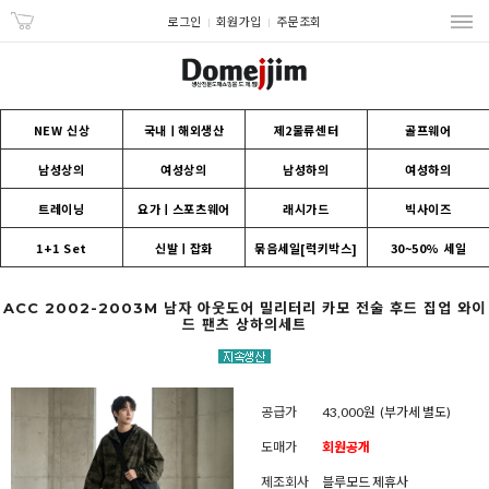
로그인
회원가입
주문조회
NEW 신상
국내ㅣ해외생산
제2물류센터
골프웨어
남성상의
여성상의
남성하의
여성하의
트레이닝
요가ㅣ스포츠웨어
래시가드
빅사이즈
1+1 Set
신발ㅣ잡화
묶음세일[럭키박스]
30~50% 세일
ACC 2002-2003M 남자 아웃도어 밀리터리 카모 전술 후드 집업 와이
드 팬츠 상하의세트
공급가
43,000원
(부가세 별도)
도매가
회원공개
제조회사
블루모드 제휴사