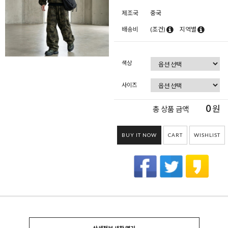
제조국
중국
배송비
(조건)
지역별
색상
사이즈
0
원
총 상품 금액
BUY IT NOW
CART
WISHLIST