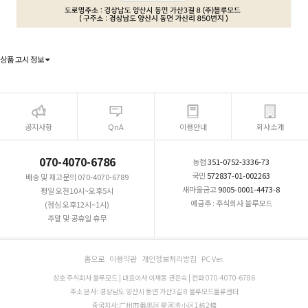
상품 고시 정보
공지사항
QnA
이용안내
회사소개
070-4070-6786
농협
351-0752-3336-73
국민
572837-01-002263
배송 및 재고문의 070-4070-6789
새마을금고
9005-0001-4473-8
평일 오전10시~오후5시
예금주 : 주식회사 블루모드
(점심 오후12시~1시)
주말 및 공휴일 휴무
홈으로
이용약관
개인정보처리방침
PC Ver.
상호 주식회사 블루모드 | 대표이사 이재동 권은숙 | 전화 070-4070-6786
주소 본사: 경상남도 양산시 동면 가산3길 8 블루모드물류센터
중국지사:广州市番禺区星河湾小区1栋2梯