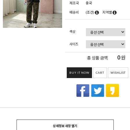
제조국
중국
배송비
(조건)
지역별
색상
사이즈
0
원
총 상품 금액
BUY IT NOW
CART
WISHLIST
상세정보 새창 열기