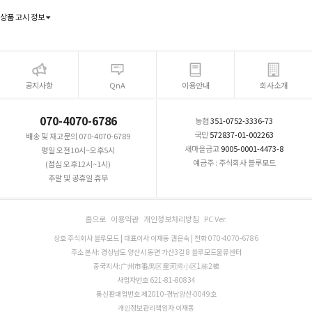
상품 고시 정보
공지사항
QnA
이용안내
회사소개
070-4070-6786
농협
351-0752-3336-73
국민
572837-01-002263
배송 및 재고문의 070-4070-6789
새마을금고
9005-0001-4473-8
평일 오전10시~오후5시
예금주 : 주식회사 블루모드
(점심 오후12시~1시)
주말 및 공휴일 휴무
홈으로
이용약관
개인정보처리방침
PC Ver.
상호 주식회사 블루모드 | 대표이사 이재동 권은숙 | 전화 070-4070-6786
주소 본사: 경상남도 양산시 동면 가산3길 8 블루모드물류센터
중국지사:广州市番禺区星河湾小区1栋2梯
사업자번호 621-81-80834
통신판매업번호 제2010-경남양산-0049호
개인정보관리책임자 이재동