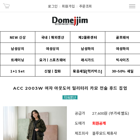
로그인
회원가입
주문조회
NEW 신상
국내ㅣ해외생산
제2물류센터
골프웨어
남성상의
여성상의
남성하의
여성하의
트레이닝
요가ㅣ스포츠웨어
래시가드
빅사이즈
1+1 Set
신발ㅣ잡화
묶음세일[럭키박스]
30~50% 세일
ACC 2003W 여자 아웃도어 밀리터리 카모 전술 후드 집업
공급가
27,600원
(부가세 별도)
도매가
회원공개
제조회사
블루모드 제휴사