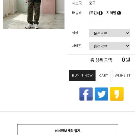
제조국
중국
배송비
(조건)
지역별
색상
사이즈
0
원
총 상품 금액
BUY IT NOW
CART
WISHLIST
상세정보 새창 열기