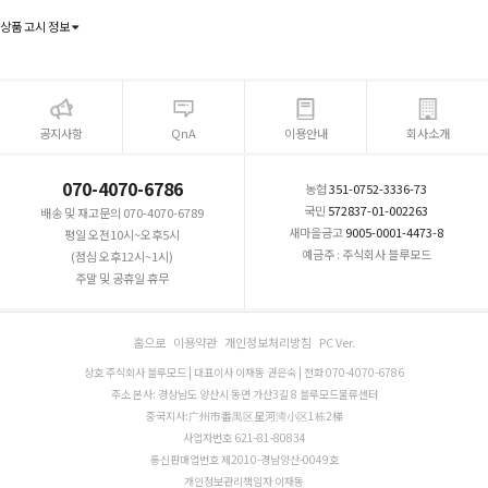
상품 고시 정보
공지사항
QnA
이용안내
회사소개
070-4070-6786
농협
351-0752-3336-73
국민
572837-01-002263
배송 및 재고문의 070-4070-6789
새마을금고
9005-0001-4473-8
평일 오전10시~오후5시
예금주 : 주식회사 블루모드
(점심 오후12시~1시)
주말 및 공휴일 휴무
홈으로
이용약관
개인정보처리방침
PC Ver.
상호 주식회사 블루모드 | 대표이사 이재동 권은숙 | 전화 070-4070-6786
주소 본사: 경상남도 양산시 동면 가산3길 8 블루모드물류센터
중국지사:广州市番禺区星河湾小区1栋2梯
사업자번호 621-81-80834
통신판매업번호 제2010-경남양산-0049호
개인정보관리책임자 이재동