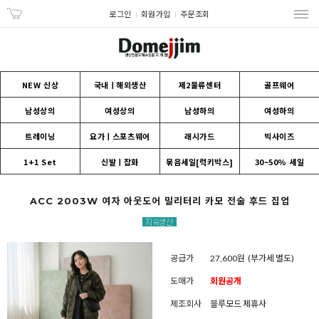
로그인
회원가입
주문조회
NEW 신상
국내ㅣ해외생산
제2물류센터
골프웨어
남성상의
여성상의
남성하의
여성하의
트레이닝
요가ㅣ스포츠웨어
래시가드
빅사이즈
1+1 Set
신발ㅣ잡화
묶음세일[럭키박스]
30~50% 세일
ACC 2003W 여자 아웃도어 밀리터리 카모 전술 후드 집업
공급가
27,600원
(부가세 별도)
도매가
회원공개
제조회사
블루모드 제휴사