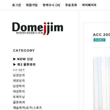
로그인
회원가입
장바구니
(
0
)
주문조회
마이페이지
ACC 20
CATEGORY
▶ NEW 신상
▶ 제2 물류센터
1+1 SET
남성상의
여성상의
남성하의
여성하의
트레이닝
골프웨어
애슬레저|요가|스포츠