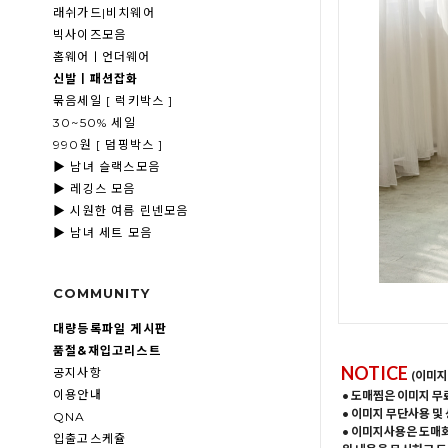
래쉬가드|비치웨어
빅사이즈모음
홈웨어ㅣ언더웨어
신발ㅣ패션잡화
묶음세일 [ 럭키박스 ]
30~50% 세일
990원 [ 덤핑박스 ]
▶ 남녀 슬랙스모음
▶ 레깅스 모음
▶ 시원한 여름 린넨모음
▶ 남녀 세트 모음
COMMUNITY
대량등록파일 게시판
품절&재입고리스트
NOTICE
공지사항
(이미지
이용안내
• 도매찜은 이미지 무
• 이미지 무단사용 및
QNA
• 이미지사용은 도매
입출고스케쥴