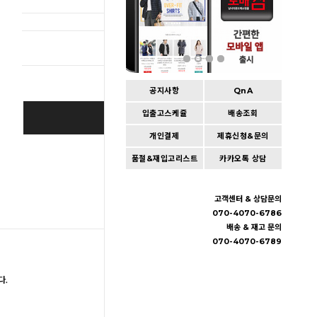
총 상품 
공지사항
QnA
입출고스케쥴
배송조회
BUY IT NOW
개인결제
제휴신청&문의
Cart
|
Wishlist
품절&재입고리스트
카카오톡 상담
고객센터 & 상담문의
070-4070-6786
배송 & 재고 문의
070-4070-6789
다.