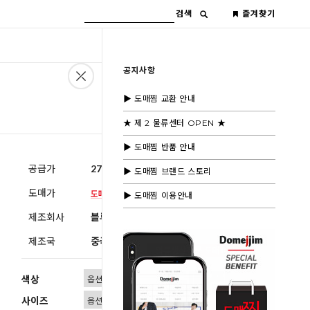
검색
즐겨찾기
공지사항
▶ 도매찜 교환 안내
★ 제 2 물류센터 OPEN ★
▶ 도매찜 반품 안내
공급가
27,600원
(부가세별도)
▶ 도매찜 브랜드 스토리
도매가
▶ 도매찜 이용안내
제조회사
블루모드 제휴사
제조국
중국
색상
사이즈