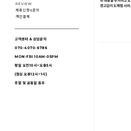
위 내용을 무시하고 도
REVIEW
경고없이 도매찜 서비스
제휴신청&문의
개인결제
고객센터 & 상담문의
070-4070-6786
MON-FRI 10AM-05PM
평일 오전10시~오후5시
(점심 오후12시~1시)
주말 및 공휴일 휴무