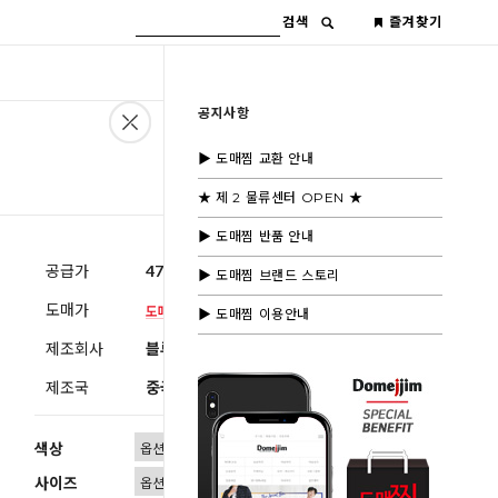
검색
즐겨찾기
공지사항
▶ 도매찜 교환 안내
★ 제 2 물류센터 OPEN ★
▶ 도매찜 반품 안내
공급가
47,000원
(부가세별도)
▶ 도매찜 브랜드 스토리
도매가
▶ 도매찜 이용안내
제조회사
블루모드 제휴사
제조국
중국
색상
사이즈