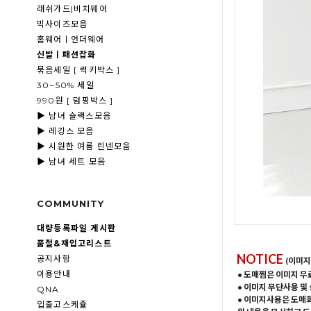
래쉬가드|비치웨어
빅사이즈모음
홈웨어ㅣ언더웨어
신발ㅣ패션잡화
묶음세일 [ 럭키박스 ]
30~50% 세일
990원 [ 덤핑박스 ]
▶ 남녀 슬랙스모음
▶ 레깅스 모음
▶ 시원한 여름 린넨모음
▶ 남녀 세트 모음
COMMUNITY
대량등록파일 게시판
품절&재입고리스트
NOTICE
공지사항
(이미지
이용안내
• 도매찜은 이미지 무
• 이미지 무단사용 및
QNA
• 이미지사용은 도매
입출고스케쥴