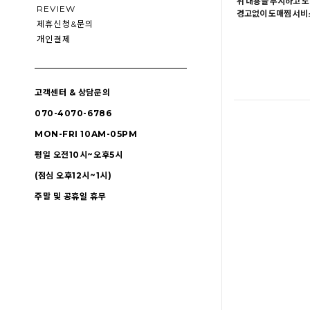
위 내용을 무시하고 도
REVIEW
경고없이 도매찜 서비스
제휴신청&문의
개인결제
고객센터 & 상담문의
070-4070-6786
MON-FRI 10AM-05PM
평일 오전10시~오후5시
(점심 오후12시~1시)
주말 및 공휴일 휴무