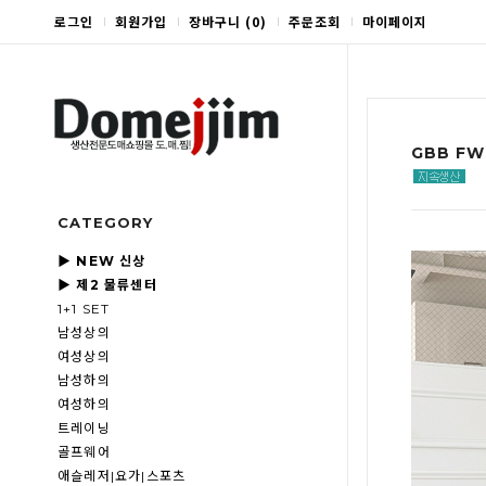
로그인
회원가입
장바구니
(
0
)
주문조회
마이페이지
GBB FW
CATEGORY
▶ NEW 신상
▶ 제2 물류센터
1+1 SET
남성상의
여성상의
남성하의
여성하의
트레이닝
골프웨어
애슬레저|요가|스포츠