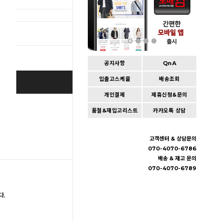
총 상품 
공지사항
QnA
입출고스케쥴
배송조회
BUY IT NOW
개인결제
제휴신청&문의
Cart
|
Wishlist
품절&재입고리스트
카카오톡 상담
고객센터 & 상담문의
070-4070-6786
배송 & 재고 문의
070-4070-6789
다.